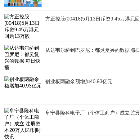
方正控股(00418)5月13日斥资9.45万港元
从达韦尔萨到巴罗尼：都灵复兴的数据 每
创业板两融余额增加40.93亿元
阜宁县隆科电子厂（个体工商户）成立 注册