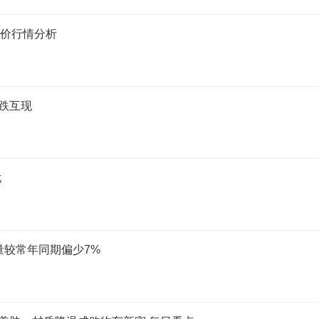
标定价行情分析
跌互现
忧
量较常年同期偏少7%