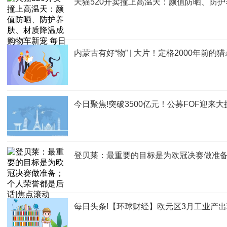
天猫520开卖撞上高温天：颜值防晒、防
内蒙古有好“物” | 大片！定格2000年前的
今日聚焦!突破3500亿元！公募FOF迎来
登贝莱：最重要的目标是为欧冠决赛做准备
每日头条!【环球财经】欧元区3月工业产出环