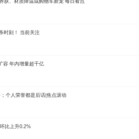
护养肤、材质降温成购物车新宠 每日看点
猎杀时刻！ 当前关注
大扩容 年内增量超千亿
；个人荣誉都是后话|焦点滚动
比上升0.2%