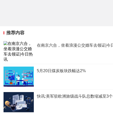
推荐内容
在南京六合，坐着浪漫公交婚车去领证|今
5月20日煤炭板块跌幅达2%
快讯:美军驻欧洲旅级战斗队总数缩减至3个