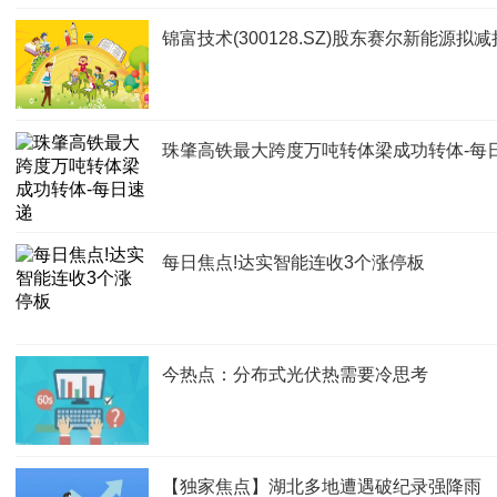
锦富技术(300128.SZ)股东赛尔新能源拟
珠肇高铁最大跨度万吨转体梁成功转体-每
每日焦点!达实智能连收3个涨停板
今热点：分布式光伏热需要冷思考
【独家焦点】湖北多地遭遇破纪录强降雨