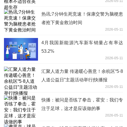
2026-05-11
热讯:7分钟生死竞速！保康交警为脑梗患
者抢下黄金救治时间
2026-05-11
4月我国新能源汽车新车销量占有率达
53.2%
2026-05-11
汇聚人道力量 传递暖心善意！余杭区“5·8
人道公益日”主题活动举行|快播报
2026-05-11
快播：被问是否练了拳击，霍安：我们专
注于足球，这才是应该做的事
2026-05-11