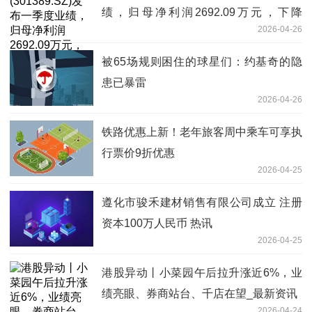
绩，归母净利润2692.09万元，下降
2026-04-26
12.24%
被65场规则困住的球星们：约基奇的隐
患已暴雷
2026-04-26
铁路优惠上新！老年旅客周中乘车可享执
行票价9折优惠
2026-04-25
遵化市骏禾建材销售有限公司成立 注册
资本100万人民币 热讯
2026-04-25
港股异动丨小菜园午后拉升涨近6%，业
绩亮眼、券商站台、千店在望_最新资讯
2026-04-24