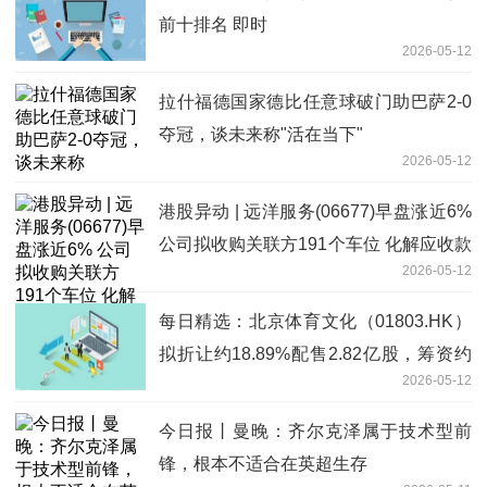
前十排名 即时
2026-05-12
拉什福德国家德比任意球破门助巴萨2-0
夺冠，谈未来称"活在当下"
2026-05-12
港股异动 | 远洋服务(06677)早盘涨近6%
公司拟收购关联方191个车位 化解应收款
2026-05-12
风险
每日精选：北京体育文化（01803.HK）
拟折让约18.89%配售2.82亿股，筹资约
2026-05-12
2055.68万港元
今日报丨曼晚：齐尔克泽属于技术型前
锋，根本不适合在英超生存