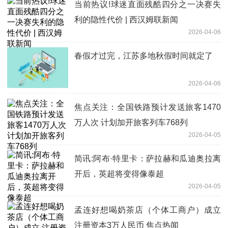
当前热议!球迷直面残酷四分之一决赛失
利的隐性代价 | 西汉姆联新闻
2026-04-06
春假才过完，江苏多地秋假时间就定了
2026-04-06
焦点关注：全国铁路预计发送旅客1470
万人次 计划加开旅客列车768列
2026-04-05
简讯:阿布·特里卡：萨拉赫和瓜迪奥拉离
开后，英超将变得像泰超
2026-04-05
孟连好想喝奶茶店（个体工商户）成立
注册资本3万人民币 焦点热闻