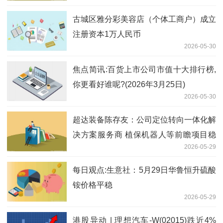
古城区雅分彩美容店（个体工商户）成立
注册资本1万人民币
2026-05-30
焦点简讯:百货上市公司市值十大排行榜,
你更看好谁呢?(2026年3月25日)
2026-05-30
超达装备陈存友：公司定位转向一体化解
决方案服务商 植保机器人等前瞻项目稳
2026-05-29
步推进|独家
每日观点:生意社：5月29日华鲁恒升硫酸
铵价格平稳
2026-05-29
港股异动 | 理想汽车-W(02015)跌近4%