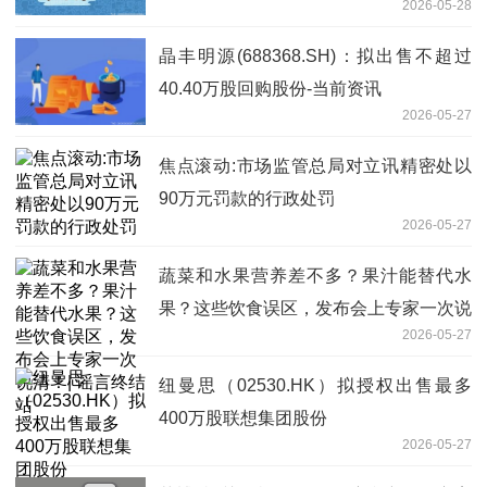
2026-05-28
晶丰明源(688368.SH)：拟出售不超过
40.40万股回购股份-当前资讯
2026-05-27
焦点滚动:市场监管总局对立讯精密处以
90万元罚款的行政处罚
2026-05-27
蔬菜和水果营养差不多？果汁能替代水
果？这些饮食误区，发布会上专家一次说
2026-05-27
清！| 谣言终结站
纽曼思（02530.HK）拟授权出售最多
400万股联想集团股份
2026-05-27