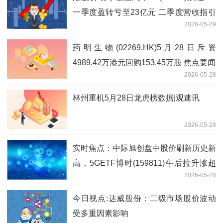
一季度盈转亏至23亿元 二季度营收指引
2026-05-29
低于预期_焦点日报
药明生物(02269.HK)5月28日斥资
4989.42万港元回购153.45万股 焦点要闻
2026-05-28
林州重机5月28日龙虎榜数据|观速讯
2026-05-28
实时焦点：中际旭创盘中股价刷新历史新
高，5GETF博时(159811)午后拉升涨超
2026-05-28
2%
今日视点:达威股份：二级市场股价波动
受多重因素影响