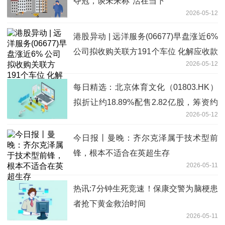
夺冠，谈未来称"活在当下"
2026-05-12
港股异动 | 远洋服务(06677)早盘涨近6%
公司拟收购关联方191个车位 化解应收款
2026-05-12
风险
每日精选：北京体育文化（01803.HK）
拟折让约18.89%配售2.82亿股，筹资约
2026-05-12
2055.68万港元
今日报丨曼晚：齐尔克泽属于技术型前
锋，根本不适合在英超生存
2026-05-11
热讯:7分钟生死竞速！保康交警为脑梗患
者抢下黄金救治时间
2026-05-11