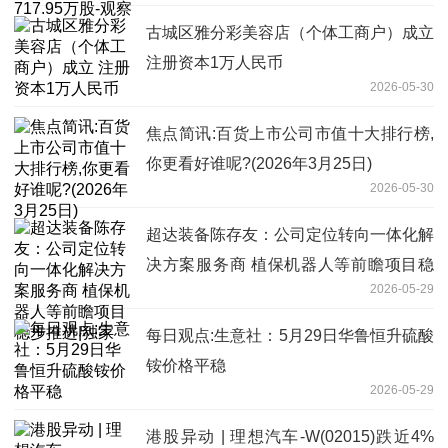
古城区雅分彩美容店（个体工商户）成立
注册资本1万人民币
2026-05-30
焦点简讯:百货上市公司市值十大排行榜,
你更看好谁呢?(2026年3月25日)
2026-05-30
超达装备陈存友：公司定位转向一体化解
决方案服务商 植保机器人等前瞻项目稳
2026-05-29
步推进|独家
每日观点:生意社：5月29日华鲁恒升硫酸
铵价格平稳
2026-05-29
港股异动 | 理想汽车-W(02015)跌近4%