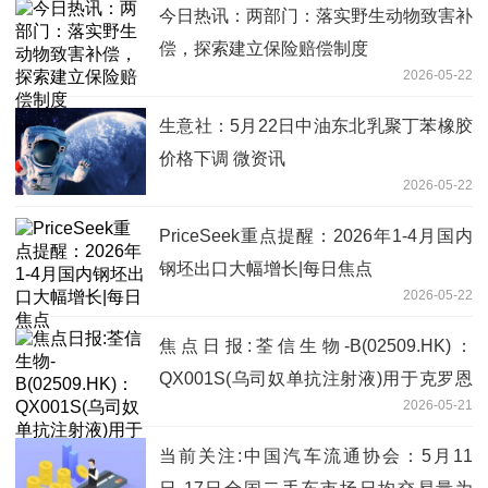
今日热讯：两部门：落实野生动物致害补
偿，探索建立保险赔偿制度
2026-05-22
生意社：5月22日中油东北乳聚丁苯橡胶
价格下调 微资讯
2026-05-22
PriceSeek重点提醒：2026年1-4月国内
钢坯出口大幅增长|每日焦点
2026-05-22
焦点日报:荃信生物-B(02509.HK)：
QX001S(乌司奴单抗注射液)用于克罗恩
2026-05-21
病的上市许可申请和补充申请获得批准
当前关注:中国汽车流通协会：5月11