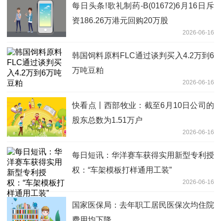
每日头条!歌礼制药-B(01672)6月16日斥
资186.26万港元回购20万股
2026-06-16
韩国饲料原料FLC通过谈判买入4.2万到6
万吨豆粕
2026-06-16
快看点丨西部牧业：截至6月10日公司的
股东总数为1.51万户
2026-06-16
每日短讯：华洋赛车获得实用新型专利授
权：“车架模板打样通用工装”
2026-06-16
国家医保局：去年职工居民医保次均住院
费用均下降