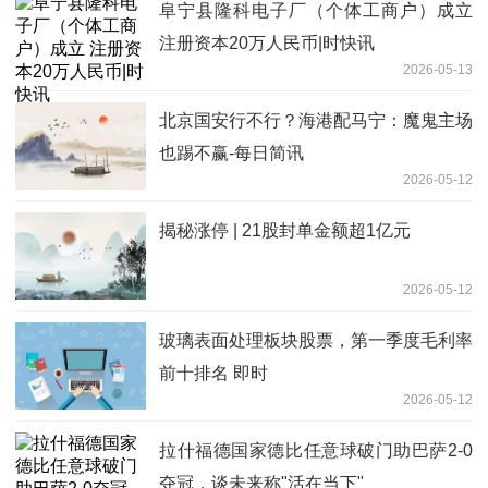
阜宁县隆科电子厂（个体工商户）成立
注册资本20万人民币|时快讯
2026-05-13
北京国安行不行？海港配马宁：魔鬼主场
也踢不赢-每日简讯
2026-05-12
揭秘涨停 | 21股封单金额超1亿元
2026-05-12
玻璃表面处理板块股票，第一季度毛利率
前十排名 即时
2026-05-12
拉什福德国家德比任意球破门助巴萨2-0
夺冠，谈未来称"活在当下"