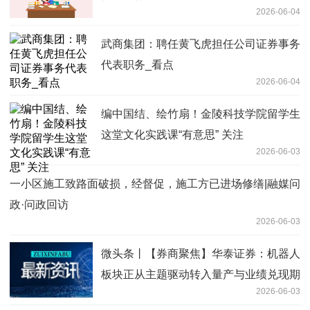
2026-06-04
武商集团：聘任黄飞虎担任公司证券事务
代表职务_看点
2026-06-04
编中国结、绘竹扇！金陵科技学院留学生
这堂文化实践课“有意思” 关注
2026-06-03
一小区施工致路面破损，经督促，施工方已进场修缮|融媒问
政·问政回访
2026-06-03
微头条丨【券商聚焦】华泰证券：机器人
板块正从主题驱动转入量产与业绩兑现期
2026-06-03