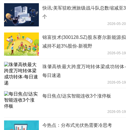
快讯:美军驻欧洲旅级战斗队总数缩减至3
个
2026-05-20
锦富技术(300128.SZ)股东赛尔新能源拟
减持不超3%股份-新视野
2026-05-19
珠肇高铁最大跨度万吨转体梁成功转体-
每日速递
2026-05-19
每日焦点!达实智能连收3个涨停板
2026-05-19
今热点：分布式光伏热需要冷思考