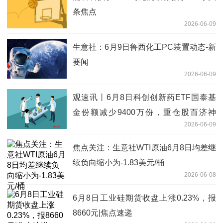
条焦点
2026-06-09
生意社：6月9日鲁西化工PC装置动态-新
要闻
2026-06-09
观速讯丨6月8日科创创新药ETF国泰基
金份额减少9400万份，重仓股百济神
2026-06-09
州、艾力斯、百利天恒
焦点关注：生意社WTI原油6月8日均差继
续负向缩小为-1.83美元/桶
2026-06-08
6月8日工业硅期货收盘上涨0.23%，报
8660元|焦点速递