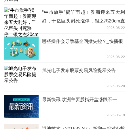
“牛市旗手”揭竿而起！券商迎来五大利
好，千亿巨头封死涨停，银之杰20cm直
2026-06-22
线打板，机构：所有错杀都会涨回 天天
快报
哪些操作会导致基金回撤失控？_快播报
2026-06-22
旭光电子发布股票交易风险提示公告
2026-06-20
最新快讯!欧洲主要股指开盘涨跌不一
2026-06-19
港迪技术（301633.SZ）新增一起对外投