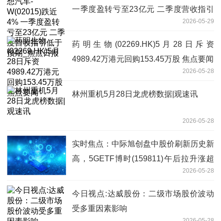
一季度盈转亏至23亿元 二季度营收指引
2026-05-29
低于预期_焦点日报
药明生物(02269.HK)5月28日斥资
4989.42万港元回购153.45万股 焦点要闻
2026-05-28
林州重机5月28日龙虎榜数据|观速讯
2026-05-28
实时焦点：中际旭创盘中股价刷新历史新
高，5GETF博时(159811)午后拉升涨超
2026-05-28
2%
今日视点:达威股份：二级市场股价波动
受多重因素影响
2026-05-28