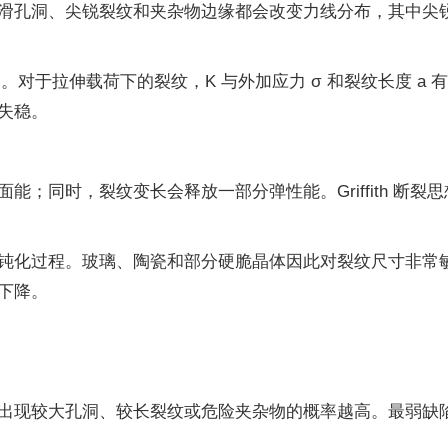
滑孔洞、尖锐裂纹和夹杂物边缘都会改变力线分布，其中尖
对于拉伸载荷下的裂纹，K 与外加应力 σ 和裂纹长度 a 有关
失稳。
能；同时，裂纹变长会释放一部分弹性能。Griffith 断
钝化过程。玻璃、陶瓷和部分硬脆晶体因此对裂纹尺寸非常
下降。
出现较大孔洞、较长裂纹或危险夹杂物的概率越高。最弱缺