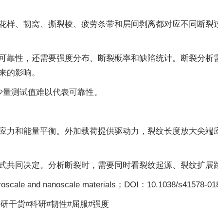
样、韧窝、撕裂棱、疲劳条带和层间剥离都对应不同断裂过程
可靠性，还需要强度分布、断裂概率和缺陷统计。断裂分析
来的影响。
少量测试值难以代表可靠性。
应力和能量平衡。外加载荷提供驱动力，裂纹长度放大尖端
式共同决定。分析断裂时，需要同时看裂纹起源、裂纹扩展
scale and nanoscale materials；DOI：10.1038/s41578-01
科研干货#科研#韧性#屈服#强度