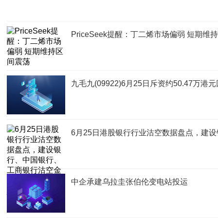
PriceSeek提醒：丁二烯市场偏弱 短期维
九毛九(09922)6月25日斥资约50.47万港元
6月25日港股银行行业沽空数据盘点，建
中企承建乌拉圭张伯伦变电站投运