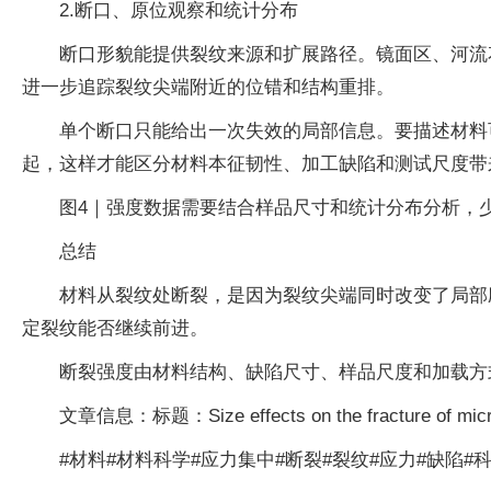
2.断口、原位观察和统计分布
断口形貌能提供裂纹来源和扩展路径。镜面区、河流花
进一步追踪裂纹尖端附近的位错和结构重排。
单个断口只能给出一次失效的局部信息。要描述材料
起，这样才能区分材料本征韧性、加工缺陷和测试尺度带
图4｜强度数据需要结合样品尺寸和统计分布分析，
总结
材料从裂纹处断裂，是因为裂纹尖端同时改变了局部
定裂纹能否继续前进。
断裂强度由材料结构、缺陷尺寸、样品尺度和加载方
文章信息：标题：Size effects on the fracture of micro
#材料#材料科学#应力集中#断裂#裂纹#应力#缺陷#