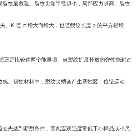
锐裂纹最危险。裂纹尖端半径越小，局部应力越高，裂纹
。K 随 σ 增大而增大，也随裂纹长度 a 的平方根增
裂思想正是比较这两个能量项。当裂纹扩展释放的弹性能超过
敏感。韧性材料中，裂纹尖端会产生塑性区，位错运动、
陷会先达到断裂条件，因此宏观强度常低于小样品或小尺