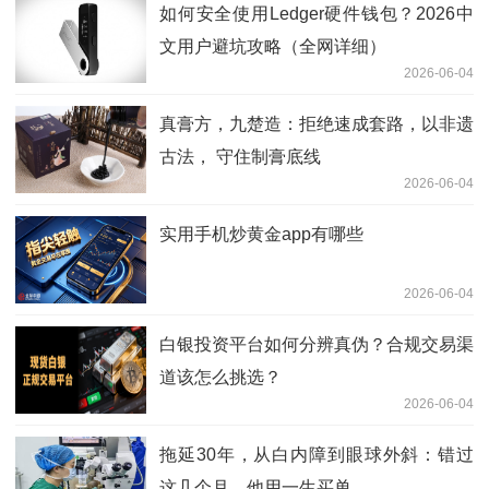
如何安全使用Ledger硬件钱包？2026中
文用户避坑攻略（全网详细）
2026-06-04
真膏方，九楚造：拒绝速成套路，以非遗
古法， 守住制膏底线
2026-06-04
实用手机炒黄金app有哪些
2026-06-04
白银投资平台如何分辨真伪？合规交易渠
道该怎么挑选？
2026-06-04
拖延30年，从白内障到眼球外斜：错过
这几个月，他用一生买单