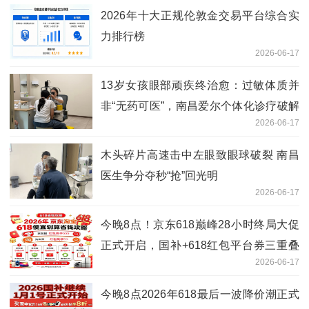
2026年十大正规伦敦金交易平台综合实
力排行榜
2026-06-17
13岁女孩眼部顽疾终治愈：过敏体质并
非“无药可医”，南昌爱尔个体化诊疗破解
2026-06-17
困局
木头碎片高速击中左眼致眼球破裂 南昌
医生争分夺秒“抢”回光明
2026-06-17
今晚8点！京东618巅峰28小时终局大促
正式开启，国补+618红包平台券三重叠
2026-06-17
加，买苹果手机、空调家电抄底价攻略收
好
今晚8点2026年618最后一波降价潮正式