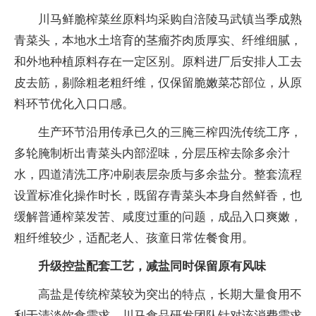
川马鲜脆榨菜丝原料均采购自涪陵马武镇当季成熟
青菜头，本地水土培育的茎瘤芥肉质厚实、纤维细腻，
和外地种植原料存在一定区别。原料进厂后安排人工去
皮去筋，剔除粗老粗纤维，仅保留脆嫩菜芯部位，从原
料环节优化入口口感。
生产环节沿用传承已久的三腌三榨四洗传统工序，
多轮腌制析出青菜头内部涩味，分层压榨去除多余汁
水，四道清洗工序冲刷表层杂质与多余盐分。整套流程
设置标准化操作时长，既留存青菜头本身自然鲜香，也
缓解普通榨菜发苦、咸度过重的问题，成品入口爽嫩，
粗纤维较少，适配老人、孩童日常佐餐食用。
升级控盐配套工艺，减盐同时保留原有风味
高盐是传统榨菜较为突出的特点，长期大量食用不
利于清淡饮食需求，川马食品研发团队针对该消费需求