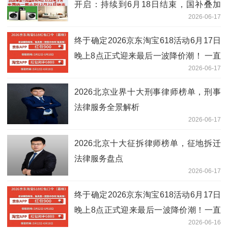
开启：持续到6月18日结束，国补叠加
2026-06-17
618红包买家电、苹果手机、空调更优惠
更低价
终于确定2026京东淘宝618活动6月17日
晚上8点正式迎来最后一波降价潮！ 一直
2026-06-17
到6月18日巅峰28小时低价抢购！叠加国
补买家电、苹果手机、空调抄底价来袭，
2026北京业界十大刑事律师榜单，刑事
错过等一年！
法律服务全景解析
2026-06-17
2026北京十大征拆律师榜单，征地拆迁
法律服务盘点
2026-06-17
终于确定2026京东淘宝618活动6月17日
晚上8点正式迎来最后一波降价潮！一直
2026-06-16
到6月18日巅峰28小时低价抢购！叠加国