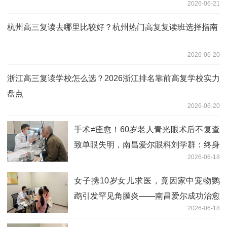
2026-06-21
杭州高三复读去哪里比较好？杭州热门高复复读班选择指南
2026-06-20
浙江高三复读学校怎么选？2026浙江排名靠前高复学校实力
盘点
2026-06-20
手术≠痊愈！60岁老人青光眼术后不复查
致单眼失明，南昌爱尔眼科刘学群：终身
2026-06-18
监测才是护眼关键
女子携10岁女儿求医，竟因家中宠物鹦
鹉引发罕见角膜炎——南昌爱尔成功治愈
2026-06-18
微孢子虫角膜炎病例