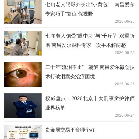
七旬老人眼球外长出“小黄包”，南昌爱尔
专家巧手“复位”保视野
2026-06-25
七旬老人饱受“眼中刺”与“千斤坠”双重折
磨 南昌爱尔眼科专家一次手术解两愁
2026-06-25
二十年“流泪不止”一朝解 南昌爱尔微创技
术打破泪囊炎治疗困境
2026-06-25
权威盘点：2026北京十大刑事辩护律师
业界榜单
2026-06-24
贵金属交易平台哪个好