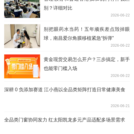
别？详细对比
2026-06-22
别把眼药水当药！五年顽疾差点毁掉眼
球，南昌爱尔角膜移植紧急“拆弹”
2026-06-22
黄金现货交易怎么开户？三步搞定，新手
也能零门槛入场
2026-06-22
深耕 0 负添加赛道 江小燕以全品类矩阵打造日常健康美食
2026-06-21
全品类门窗协同发力 红太阳凯龙多元产品适配多场景需求