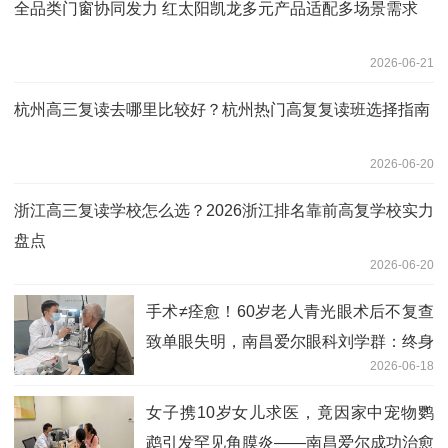
全品类门窗协同发力 红太阳凯龙多元产品适配多场景需求
2026-06-21
杭州高三复读去哪里比较好？杭州热门高复复读班选择指南
2026-06-20
浙江高三复读学校怎么选？2026浙江排名靠前高复学校实力
盘点
2026-06-20
手术≠痊愈！60岁老人青光眼术后不复查
致单眼失明，南昌爱尔眼科刘学群：终身
2026-06-18
监测才是护眼关键
女子携10岁女儿求医，竟因家中宠物鹦
鹉引发罕见角膜炎——南昌爱尔成功治愈