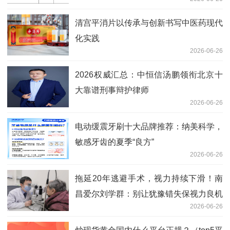
清宫平消片以传承与创新书写中医药现代
化实践
2026-06-26
2026权威汇总：中恒信汤鹏领衔北京十
大靠谱刑事辩护律师
2026-06-26
电动缓震牙刷十大品牌推荐：纳美科学，
敏感牙齿的夏季“良方”
2026-06-26
拖延20年逃避手术，视力持续下滑！南
昌爱尔刘学群：别让犹豫错失保视力良机
2026-06-26