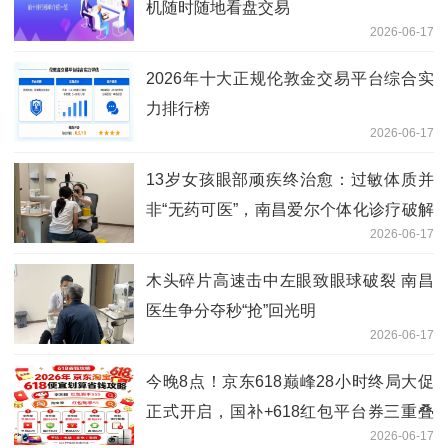
机随时随地看盘交易
2026-06-17
2026年十大正规伦敦金交易平台综合实
力排行榜
2026-06-17
13岁女孩眼部顽疾终治愈：过敏体质并
非“无药可医”，南昌爱尔个体化诊疗破解
2026-06-17
困局
木头碎片高速击中左眼致眼球破裂 南昌
医生争分夺秒“抢”回光明
2026-06-17
今晚8点！京东618巅峰28小时终局大促
正式开启，国补+618红包平台券三重叠
2026-06-17
加，买苹果手机、空调家电抄底价攻略收