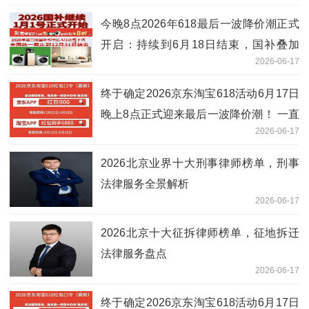
好
今晚8点2026年618最后一波降价潮正式
开启：持续到6月18日结束，国补叠加
2026-06-17
618红包买家电、苹果手机、空调更优惠
更低价
终于确定2026京东淘宝618活动6月17日
晚上8点正式迎来最后一波降价潮！ 一直
2026-06-17
到6月18日巅峰28小时低价抢购！叠加国
补买家电、苹果手机、空调抄底价来袭，
2026北京业界十大刑事律师榜单，刑事
错过等一年！
法律服务全景解析
2026-06-17
2026北京十大征拆律师榜单，征地拆迁
法律服务盘点
2026-06-17
终于确定2026京东淘宝618活动6月17日