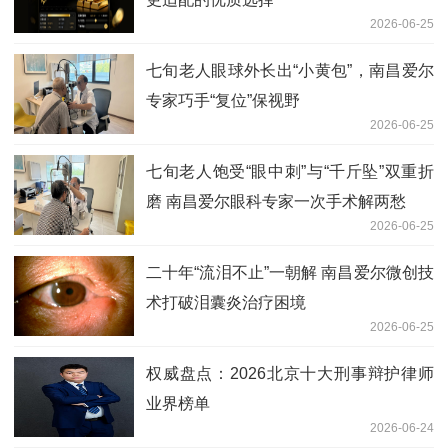
2026-06-25
七旬老人眼球外长出“小黄包”，南昌爱尔
专家巧手“复位”保视野
2026-06-25
七旬老人饱受“眼中刺”与“千斤坠”双重折
磨 南昌爱尔眼科专家一次手术解两愁
2026-06-25
二十年“流泪不止”一朝解 南昌爱尔微创技
术打破泪囊炎治疗困境
2026-06-25
权威盘点：2026北京十大刑事辩护律师
业界榜单
2026-06-24