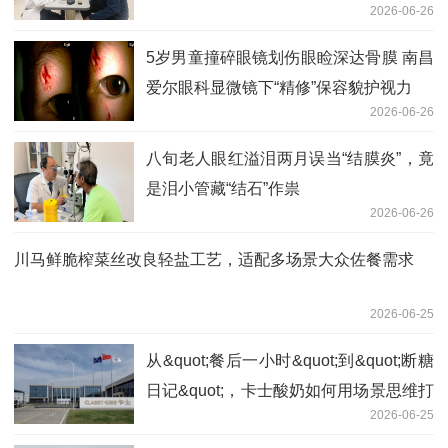
2026-06-26
报
5岁男童撞碎眼镜划伤眼睑深达骨膜 南昌
爱尔眼科显微镜下“精修”保容貌护视力
2026-06-26
八旬老人眼红溢泪两月误当“结膜炎”，竟
是泪小管藏“结石”作祟
2026-06-26
川马鲜脆榨菜丝改良轻盐工艺，适配多场景大众佐餐需求
2026-06-25
从&quot;餐后一小时&quot;到&quot;断糖
日记&quot;，卡士酸奶如何用场景思维打
2026-06-25
造爆品？