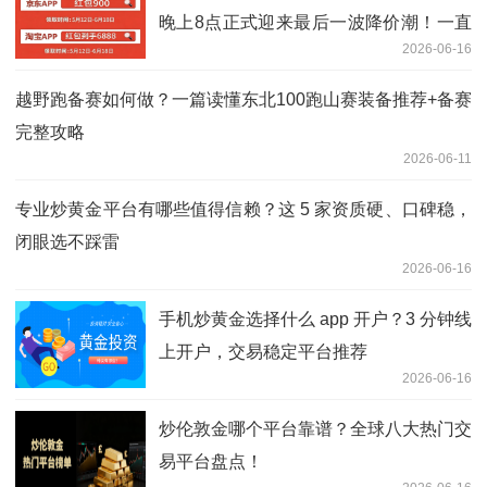
晚上8点正式迎来最后一波降价潮！一直
2026-06-16
到6月18日巅峰28小时低价抢购！叠加国
补买家电、苹果手机、空调抄底价来袭，
越野跑备赛如何做？一篇读懂东北100跑山赛装备推荐+备赛
错过等一年！
完整攻略
2026-06-11
专业炒黄金平台有哪些值得信赖？这 5 家资质硬、口碑稳，
闭眼选不踩雷
2026-06-16
手机炒黄金选择什么 app 开户？3 分钟线
上开户，交易稳定平台推荐
2026-06-16
炒伦敦金哪个平台靠谱？全球八大热门交
易平台盘点！