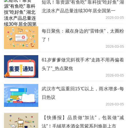
短讯！靠资源“有鱼吃” 靠科技“吃好鱼” 湖
北淡水产品总量连续30年居全国第一
2026-03-05
每日聚焦：藏在身边的“雷锋侠”，太圈粉
了！
2026-03-05
61岁爹爹做完斜视手术“走路不用再偏着
头了”_热点聚焦
2026-03-05
武汉市气温重回15℃以上，雨水增多-每
日热议
2026-03-05
【快播报】品质做“加法”，包装做“减
法”！毛铺草本酒金黑紫系列焕新上市