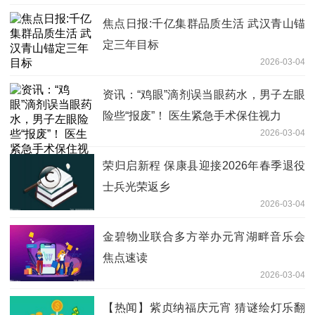
焦点日报:千亿集群品质生活 武汉青山锚
定三年目标
2026-03-04
资讯：“鸡眼”滴剂误当眼药水，男子左眼
险些“报废”！ 医生紧急手术保住视力
2026-03-04
荣归启新程 保康县迎接2026年春季退役
士兵光荣返乡
2026-03-04
金碧物业联合多方举办元宵湖畔音乐会
焦点速读
2026-03-04
【热闻】紫贞纳福庆元宵 猜谜绘灯乐翻