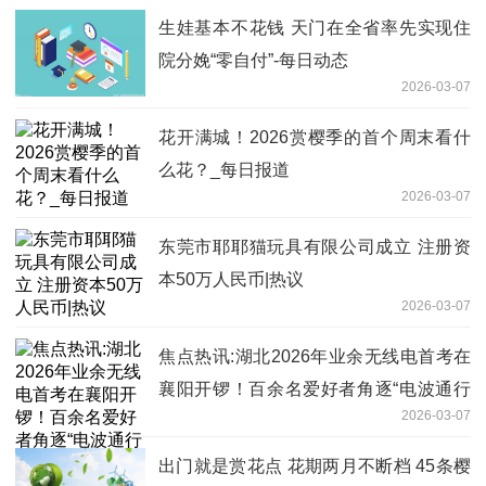
生娃基本不花钱 天门在全省率先实现住
院分娩“零自付”-每日动态
2026-03-07
花开满城！2026赏樱季的首个周末看什
么花？_每日报道
2026-03-07
东莞市耶耶猫玩具有限公司成立 注册资
本50万人民币|热议
2026-03-07
焦点热讯:湖北2026年业余无线电首考在
襄阳开锣！百余名爱好者角逐“电波通行
2026-03-07
证”
出门就是赏花点 花期两月不断档 45条樱