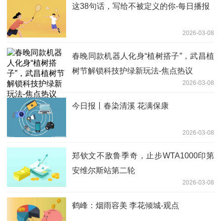
这38句话，写给不被定义的你-每日播报
2026-03-08
春晚同款机器人化身“植树搭子”，武昌植
树节解锁科技护绿新玩法-焦点热议
2026-03-08
今日报丨春染清溪 花满保康
2026-03-08
郑钦文不敌鲁季奇，止步WTA1000印第
安维尔斯站第二轮
2026-03-08
鹤峰：烟雨容美 李花倾城-观点