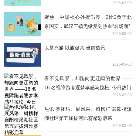
2026-03-09
聚焦：中场核心外援伤停，0比2负于北
京国安，武汉三镇无缘复刻热血“名场面”
2026-03-09
以茶兴旅 以旅促茶-当前热讯
2026-03-08
看不见风景，却跑向更辽阔的世界 ——
16 名视障跑者逐梦孝感马拉松_今日热门
2026-03-08
热讯:赛团结、展风采、树榜样 襄阳檀溪
湖社区第五届拔河比赛精彩启幕
2026-03-08