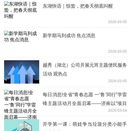
东湖快语｜惊蛰，把春天彻底叫醒
2026-03-05
新学期马到成功 焦点消息
2026-03-05
越秀（湖北）公司开展元宵主题便民服务
活动 观热点
2026-03-05
每日消息!全省“青春志愿 一‘鲁’同行”学雷
锋主题活动月全面启幕——济南以“项目
2026-03-04
赋能年”四大行动牵引，推动青年志愿服
务深度融入强省会建设
开学第一课：萌娃争当垃圾分类小能手