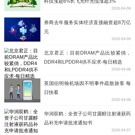
科技涨超6%长飞光纤光缆涨超3%
2026-04-09
券商去年服务实体经济直接融资超8万亿
元
2026-04-09
北京君正：目前DRAM产品比较紧俏，
DDR4和LPDDR4供不应求-每日精选
2026-04-08
英国伯明翰机场因不明事件疏散旅客 每
日快看
2026-04-08
华润双鹤：全资子公司甘露醇注射液获药
品补充申请批准通知书
2026-04-07