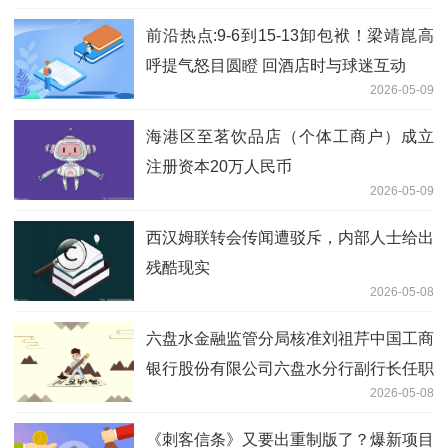
前沿热点:9-6到15-13卸包袱！梁靖崑高
呼提气怒目圆瞪 回酒店时与球迷互动
2026-05-09
海港区至茗饮品店（个体工商户）成立
注册资本20万人民币
2026-05-09
西汉姆联转会传闻遭驳斥，内部人士给出
残酷现实
2026-05-08
六盘水金融监管分局核准刘祖芹中国工商
银行股份有限公司六盘水分行副行长任职
2026-05-08
资格
《刺客信条》又要出重制版了？爆新项目