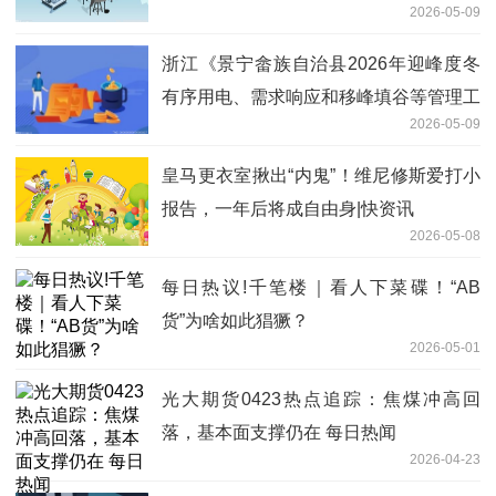
2026-05-09
浙江《景宁畲族自治县2026年迎峰度冬
有序用电、需求响应和移峰填谷等管理工
2026-05-09
作方案》发布
皇马更衣室揪出“内鬼”！维尼修斯爱打小
报告，一年后将成自由身|快资讯
2026-05-08
每日热议!千笔楼｜看人下菜碟！“AB
货”为啥如此猖獗？
2026-05-01
光大期货0423热点追踪：焦煤冲高回
落，基本面支撑仍在 每日热闻
2026-04-23