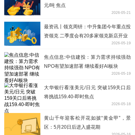
元/吨 焦点
2026-05-21
最资讯丨领克周钘：中升集团今年重点投
资领克 二季度会有20多家领克新店开业
2026-05-19
焦点信息:中信建投：算力需求持续强劲
NPO有望加速部署 继续看好AI板块
2026-05-19
大华银行看涨美元/日元 突破159关口后
将挑战159.40-即时焦点
2026-05-18
黄山千年迎客松开花如披“黄金甲”，景
区：5月20日后进入盛花期
2026-05-16