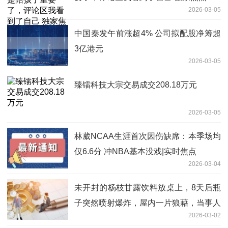
2026-03-05
中国秦发午前涨超4% 公司拟配股净筹超
3亿港元
2026-03-05
臻镭科技大宗交易成交208.18万元
2026-03-05
林葳NCAA生涯首次因伤缺席：本季场均
仅6.6分 冲NBA基本没戏|实时焦点
2026-03-04
未开封的杨枝甘露饮料放桌上，8天后瓶
子突然喷射爆炸，屋内一片狼藉，当事人
2026-03-02
回应