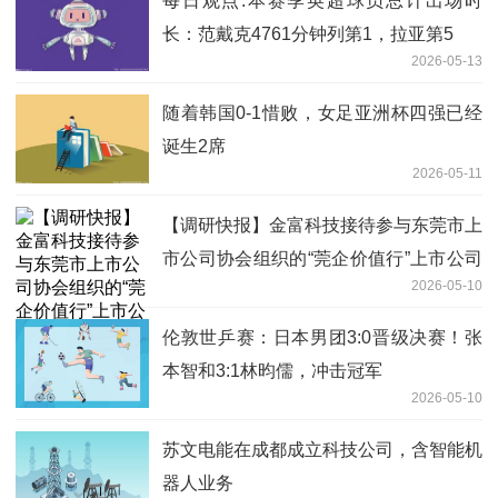
每日观点:本赛季英超球员总计出场时
长：范戴克4761分钟列第1，拉亚第5
2026-05-13
随着韩国0-1惜败，女足亚洲杯四强已经
诞生2席
2026-05-11
【调研快报】金富科技接待参与东莞市上
市公司协会组织的“莞企价值行”上市公司
2026-05-10
集体路演活动投资者约80人调研 讯息
伦敦世乒赛：日本男团3:0晋级决赛！张
本智和3:1林昀儒，冲击冠军
2026-05-10
苏文电能在成都成立科技公司，含智能机
器人业务