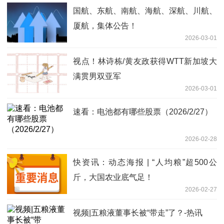
国航、东航、南航、海航、深航、川航、
厦航，集体公告！
2026-03-01
视点！林诗栋/黄友政获得WTT新加坡大
满贯男双亚军
2026-03-01
速看：电池都有哪些股票（2026/2/27）
2026-02-28
快资讯：动态海报 | “人均粮”超500公
斤，大国农业底气足！
2026-02-27
视频|五粮液董事长被“带走”了？-热讯