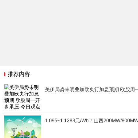
推荐内容
美伊局势未明叠加欧央行加息预期 欧股周
1.095~1.1288元/Wh！山西200MW/8