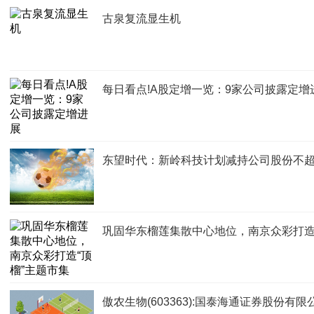
古泉复流显生机
每日看点!A股定增一览：9家公司披露定增
东望时代：新岭科技计划减持公司股份不超过
巩固华东榴莲集散中心地位，南京众彩打造
傲农生物(603363):国泰海通证券股