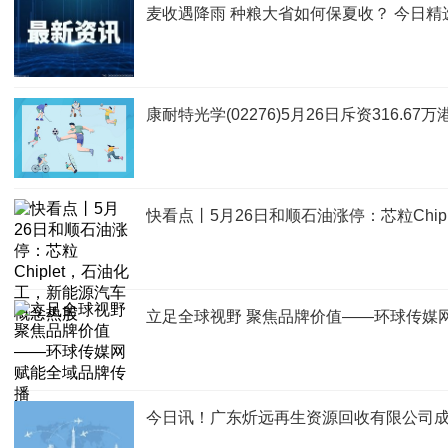
麦收遇降雨 种粮大省如何保夏收？ 今日精
康耐特光学(02276)5月26日斥资316.67
快看点丨5月26日和顺石油涨停：芯粒Chi
立足全球视野 聚焦品牌价值——环球传媒
今日讯！广东炘远再生资源回收有限公司成立