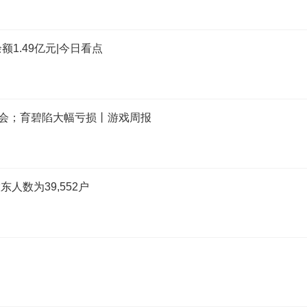
额1.49亿元|今日看点
布会；育碧陷大幅亏损丨游戏周报
人数为39,552户