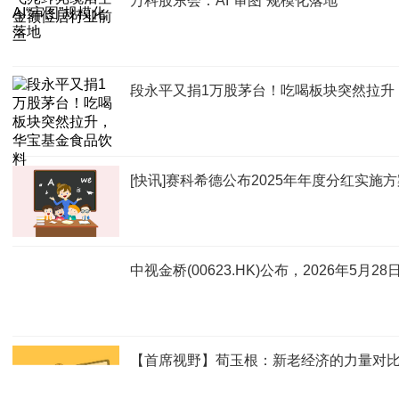
万科股东会：AI“审图”规模化落地
段永平又捐1万股茅台！吃喝板块突然拉升，
[快讯]赛科希德公布2025年年度分红实施方
中视金桥(00623.HK)公布，2026年5月2
【首席视野】荀玉根：新老经济的力量对比