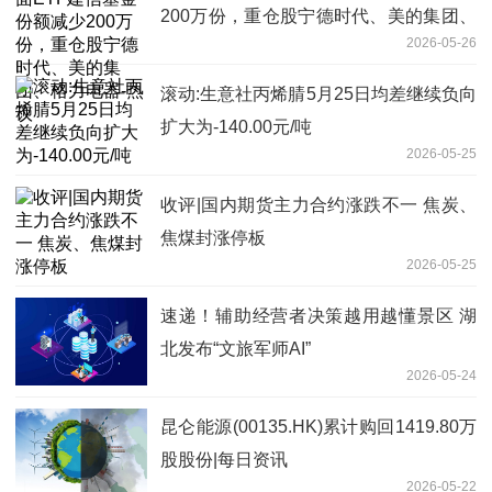
200万份，重仓股宁德时代、美的集团、
2026-05-26
格力电器-热议
滚动:生意社丙烯腈5月25日均差继续负向
扩大为-140.00元/吨
2026-05-25
收评|国内期货主力合约涨跌不一 焦炭、
焦煤封涨停板
2026-05-25
速递！辅助经营者决策越用越懂景区 湖
北发布“文旅军师AI”
2026-05-24
昆仑能源(00135.HK)累计购回1419.80万
股股份|每日资讯
2026-05-22