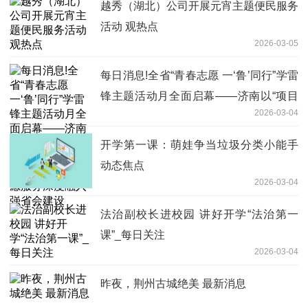
越秀（湖北）公司开展元宵主题便民服务
活动 观热点
2026-03-05
每日消息!全省“青春志愿 一‘鲁’同行”学雷
锋主题活动月全面启幕——济南以“项目
2026-03-04
赋能年”四大行动牵引，推动青年志愿服
务深度融入强省会建设
开学第一课：萌娃争当垃圾分类小能手
动态焦点
2026-03-04
法治副校长进校园 讲好开学“法治第一
课”_每日关注
2026-03-04
昨夜，荆州古城绝美 最新消息