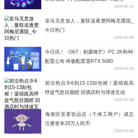
2026-05-10
皇马无意放人，曼联追逐楚阿梅尼遇阻_
今日热门
2026-05-09
今日讯！《007：初露锋芒》PC 2K和4K
配置公布 终极配置需RTX 5080
2026-05-09
前沿热点:9-6到15-13卸包袱！梁靖崑高
呼提气怒目圆瞪 回酒店时与球迷互动
2026-05-09
海港区至茗饮品店（个体工商户）成立
注册资本20万人民币
2026-05-09