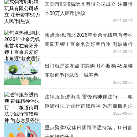
东莞市耶耶猫玩具有限公司成立 注册资
本50万人民币|热议
2026-03-07
焦点热讯:湖北2026年业余无线电首考在
襄阳开锣！百余名爱好者角逐“电波通行
2026-03-07
证”
出门就是赏花点 花期两月不断档 45条樱
花廊道串起武汉一城春色
2026-03-07
法律服务进街巷 雷锋精神伴法行——粮
道街司法所践行雷锋精神 为志愿服务注
2026-03-07
入法治动能
重点聚焦!双休日阴雨降温持续，10日起
天气转晴升温