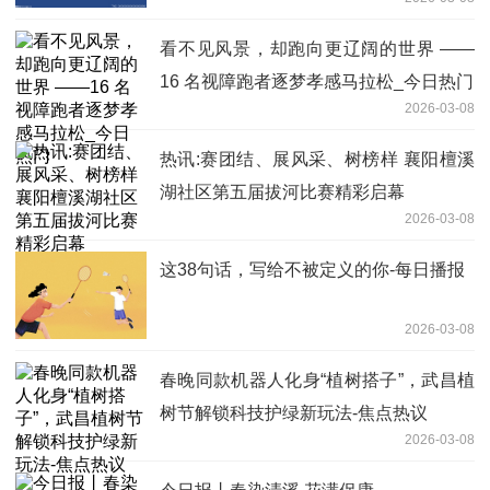
看不见风景，却跑向更辽阔的世界 ——
16 名视障跑者逐梦孝感马拉松_今日热门
2026-03-08
热讯:赛团结、展风采、树榜样 襄阳檀溪
湖社区第五届拔河比赛精彩启幕
2026-03-08
这38句话，写给不被定义的你-每日播报
2026-03-08
春晚同款机器人化身“植树搭子”，武昌植
树节解锁科技护绿新玩法-焦点热议
2026-03-08