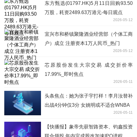
东方甄选(01797.HK)5月11日回购93.50
万股，耗资2489.63万港元-每日观点
2026-05-12
宜兴市和桥镇聚隆酒业经营部（个体工商
户）成立 注册资本1万人民币_热门
2026-05-12
芯原股份发生大宗交易 成交折价率
17.99%_即时焦点
2026-05-11
头条焦点：她为张子宇打样！李月汝替补
出战4分钟仅3分 女姚明或不适合WNBA
2026-05-11
【快播报】象帝先获智路资本、钧鑫投资
联合领投 年内完成股改加速IPO进程