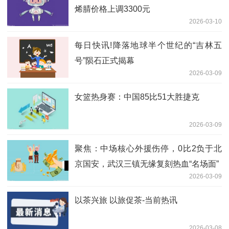
烯腈价格上调3300元
2026-03-10
每日快讯!降落地球半个世纪的“吉林五
号”陨石正式揭幕
2026-03-09
女篮热身赛：中国85比51大胜捷克
2026-03-09
聚焦：中场核心外援伤停，0比2负于北
京国安，武汉三镇无缘复刻热血“名场面”
2026-03-09
以茶兴旅 以旅促茶-当前热讯
2026-03-08