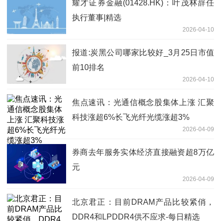
耀才证券金融(01428.HK)：叶茂林辞任
执行董事|精选
2026-04-10
报道:炭黑公司哪家比较好_3月25日市值
前10排名
2026-04-10
焦点速讯：光通信概念股集体上涨 汇聚
科技涨超6%长飞光纤光缆涨超3%
2026-04-09
券商去年服务实体经济直接融资超8万亿
元
2026-04-09
北京君正：目前DRAM产品比较紧俏，
DDR4和LPDDR4供不应求-每日精选