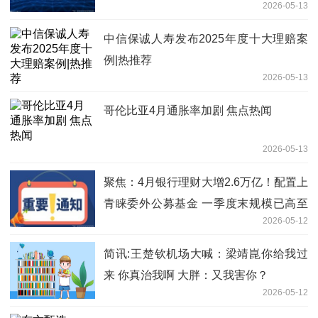
2026-05-13
中信保诚人寿发布2025年度十大理赔案
例|热推荐
2026-05-13
哥伦比亚4月通胀率加剧 焦点热闻
2026-05-13
聚焦：4月银行理财大增2.6万亿！配置上
青睐委外公募基金 一季度末规模已高至
2026-05-12
1.95万亿
简讯:王楚钦机场大喊：梁靖崑你给我过
来 你真治我啊 大胖：又我害你？
2026-05-12