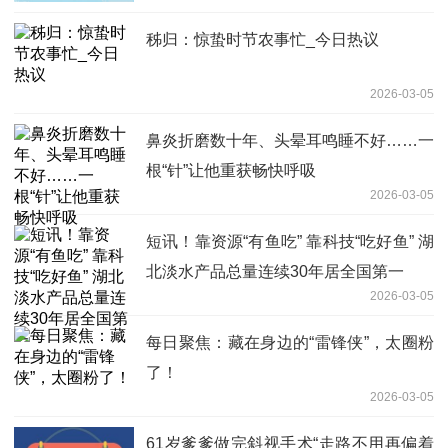
秭归：惊蛰时节农事忙_今日热议
2026-03-05
鼻炎折磨数十年、头晕耳鸣睡不好……一
根“针”让他重获畅快呼吸
2026-03-05
短讯！靠资源“有鱼吃” 靠科技“吃好鱼” 湖
北淡水产品总量连续30年居全国第一
2026-03-05
每日聚焦：藏在身边的“雷锋侠”，太圈粉
了！
2026-03-05
61岁爹爹做完斜视手术“走路不用再偏着