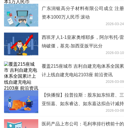
广东润银高分子材料有限公司成立 注册
资本1000万人民币 滚动
2026-03-24
西班牙人1-1皇家奥维耶多，阿尔韦托-雷
纳破僵，基克-加西亚扳平比分
2026-03-10
覆盖215座城市 吉利自建充电体系全国累
计上线自建充电站2103座 前沿资讯
2026-03-09
【快播报】拉普拉斯：股东如东恒君、三
亚恒嘉、如东睿达、如东嘉达拟合计减持
2026-03-08
不超1%股份
医药产品上市公司：毛利率排行榜前十的