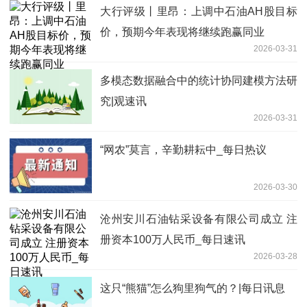
大行评级丨里昂：上调中石油AH股目标
价，预期今年表现将继续跑赢同业
2026-03-31
多模态数据融合中的统计协同建模方法研
究|观速讯
2026-03-31
“网农”莫言，辛勤耕耘中_每日热议
2026-03-30
沧州安川石油钻采设备有限公司成立 注
册资本100万人民币_每日速讯
2026-03-28
这只“熊猫”怎么狗里狗气的？|每日讯息