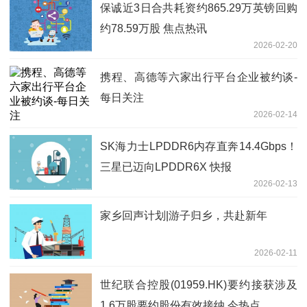
保诚近3日合共耗资约865.29万英镑回购
约78.59万股 焦点热讯
2026-02-20
携程、高德等六家出行平台企业被约谈-
每日关注
2026-02-14
SK海力士LPDDR6内存直奔14.4Gbps！
三星已迈向LPDDR6X 快报
2026-02-13
家乡回声计划|游子归乡，共赴新年
2026-02-11
世纪联合控股(01959.HK)要约接获涉及
1.6万股要约股份有效接纳 今热点