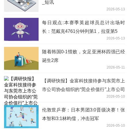
_短讯
2026-05-13
每日观点:本赛季英超球员总计出场时
长：范戴克4761分钟列第1，拉亚第5
2026-05-13
随着韩国0-1惜败，女足亚洲杯四强已经
诞生2席
2026-05-11
【调研快报】金富科技接待参与东莞市上
市公司协会组织的“莞企价值行”上市公司
2026-05-10
集体路演活动投资者约80人调研 讯息
伦敦世乒赛：日本男团3:0晋级决赛！张
本智和3:1林昀儒，冲击冠军
2026-05-10