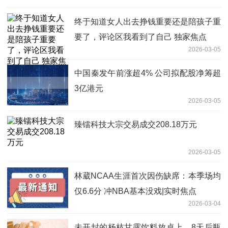
终于知道女人出去挣钱重要还是陪孩子重
要了，评论区我看到了自己 独家焦点
2026-03-05
中国秦发午前涨超4% 公司拟配股净筹超
3亿港元
2026-03-05
臻镭科技大宗交易成交208.18万元
2026-03-05
林葳NCAA生涯首次因伤缺席：本季场均
仅6.6分 冲NBA基本没戏|实时焦点
2026-03-04
未开封的杨枝甘露饮料放桌上，8天后瓶