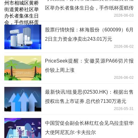
区举办长者集体生日会，手作纸杯蛋糕传
2026-06-03
递邻里深情
股票行情快报：林海股份（600099）6月
2日主力资金净卖出243.01万元
2026-06-02
PriceSeek提醒：安徽昊源PA66切片报
价较上周上涨
2026-06-02
最新快讯!纽曼思(02530.HK)：根据出售
授权出售上市证券 总代价7130万港元
2026-05-31
中国贸促会副会长林红红会见乌拉圭驻华
大使阿尼瓦尔·卡夫拉尔