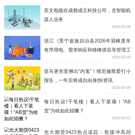
苏文电能在成都成立科技公司，含智能机
器人业务
2026-05-09
浙江《景宁畲族自治县2026年迎峰度冬
有序用电、需求响应和移峰填谷等管理工
2026-05-09
作方案》发布
皇马更衣室揪出“内鬼”！维尼修斯爱打小
报告，一年后将成自由身|快资讯
2026-05-08
每日热议!千笔楼｜看人下菜碟！“AB
货”为啥如此猖獗？
2026-05-01
光大期货0423热点追踪：焦煤冲高回