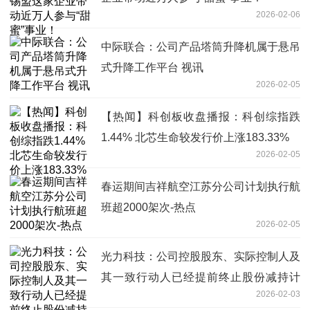
2026-02-06
中际联合：公司产品塔筒升降机属于悬吊
式升降工作平台 视讯
2026-02-05
【热闻】科创板收盘播报：科创综指跌
1.44% 北芯生命较发行价上涨183.33%
2026-02-05
春运期间吉祥航空江苏分公司计划执行航
班超2000架次-热点
2026-02-05
光力科技：公司控股股东、实际控制人及
其一致行动人已经提前终止股份减持计
2026-02-03
划，未完成减持的股份在剩余减持计划期