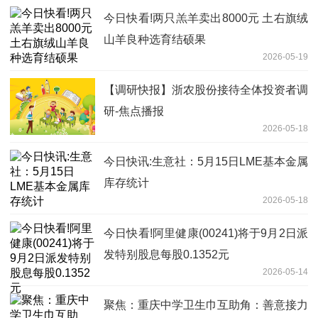
今日快看!两只羔羊卖出8000元 土右旗绒
山羊良种选育结硕果
2026-05-19
【调研快报】浙农股份接待全体投资者调
研-焦点播报
2026-05-18
今日快讯:生意社：5月15日LME基本金属
库存统计
2026-05-18
今日快看!阿里健康(00241)将于9月2日派
发特别股息每股0.1352元
2026-05-14
聚焦：重庆中学卫生巾互助角：善意接力