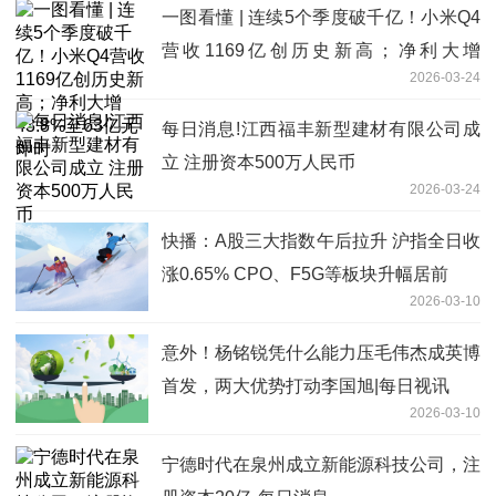
一图看懂 | 连续5个季度破千亿！小米Q4
营收1169亿创历史新高；净利大增
2026-03-24
43.8%至63亿元 即时
每日消息!江西福丰新型建材有限公司成
立 注册资本500万人民币
2026-03-24
快播：A股三大指数午后拉升 沪指全日收
涨0.65% CPO、F5G等板块升幅居前
2026-03-10
意外！杨铭锐凭什么能力压毛伟杰成英博
首发，两大优势打动李国旭|每日视讯
2026-03-10
宁德时代在泉州成立新能源科技公司，注