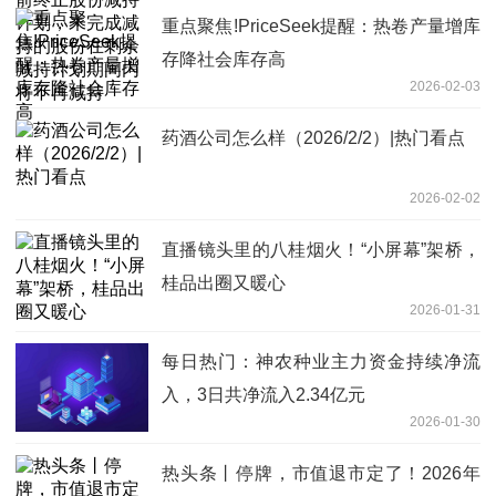
间内将不再减持
重点聚焦!PriceSeek提醒：热卷产量增库
存降社会库存高
2026-02-03
药酒公司怎么样（2026/2/2）|热门看点
2026-02-02
直播镜头里的八桂烟火！“小屏幕”架桥，
桂品出圈又暖心
2026-01-31
每日热门：神农种业主力资金持续净流
入，3日共净流入2.34亿元
2026-01-30
热头条丨停牌，市值退市定了！2026年