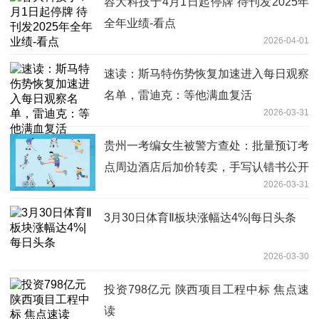
容大科技于4月1日起停牌 待刊发2025年
全年业绩-看点
2026-04-01
速读：斯马特伤势恢复加速进入每日观察
名单，雷迪克：等他满血复活
2026-03-31
贵州一考编女生被警方查处：批量预订考
点周边酒店后加价转卖，手写认错书公开
2026-03-31
每日快看
3月30日体育Ⅱ板块涨幅达4%|每日头条
2026-03-30
投资798亿元 陕西项目工程中标 焦点速
读