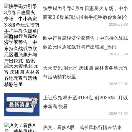
快手磁力引擎3月春日惠星火专场，中小
商家3·8爆单玩法指南手把手教你爆单|今
2026-03-03
日报
欧央行首席经济学家警告：中东持久战或
致欧元区通胀飙升与产出锐减_热讯
2026-03-03
天天资讯:闹元宵 庆团圆 吉林省各地元宵
节活动精彩纷呈
2026-03-02
上证综指攀升至4168点 创2026年1月以
来新高 快看
2026-03-02
热文：看多A股，成长风格行情未结束