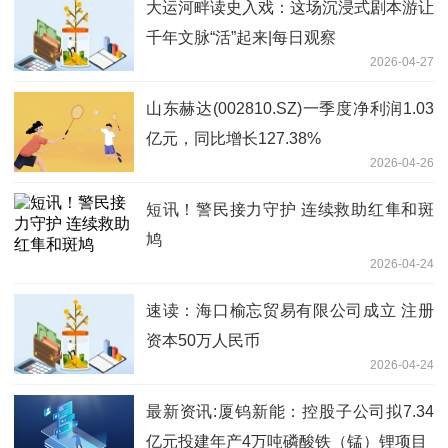
大运河畔读史入戏：这场沉浸式剧本游让
千年文脉“活”起来|每日观察
2026-04-27
山东赫达(002810.SZ)一季度净利润1.03
亿元，同比增长127.38%
2026-04-26
短讯！警民接力守护 连续救助红隼和斑
鸠
2026-04-24
速读：海口榆忘贸易有限公司成立 注册
资本50万人民币
2026-04-24
最新资讯:厦钨新能：控股子公司拟7.34
亿元投建年产4万吨磷酸铁（锰）锂项目