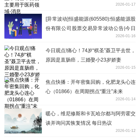
2026-01-17
[异常波动]恒盛能源(605580):恒盛能源股
份有限公司股票交易异常波动公告|今日
2026-01-16
关注
今日观点!痛心！74岁“棋圣”聂卫平去世，
原因是直肠癌，三婚娶小23岁娇妻
2026-01-15
焦点快播：开年密集回购，化肥龙头心连
心（01866）在周期拐点“重注”未来
2026-01-14
暖心，维尼修斯和卡瓦哈尔都与阿劳霍交
谈并询问其恢复情况 每日热议
2026-01-12