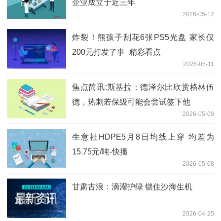
企业成立于近三年
2026-05-12
炸裂！熊孩子刮花6张PS5光盘 家长仅
200元打发了事_精彩看点
2026-05-11
焦点简讯:斯基拉：德泽尔比欣赏格林伍
德，热刺若保级可能会尝试签下他
2026-05-09
生意社HDPE5月8日均线上穿 均差为
15.75元/吨-快播
2026-05-08
甘肃古浪：滴灌护绿 锁住沙海生机
2026-04-25