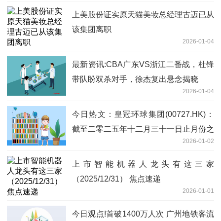
上美股份证实原天猫美妆总经理古迈已从
该集团离职
2026-01-04
最新资讯:CBA广东VS浙江二番战，杜锋
带队盼双杀对手，徐杰复出悬念揭晓
2026-01-04
今日热文：皇冠环球集团(00727.HK)：
截至二零二五年十二月三十一日止月份之
2026-01-02
股份发行人的证券变动月报表内容摘要
上市智能机器人龙头有这三家
（2025/12/31） 焦点速递
2026-01-01
今日观点!首破1400万人次 广州地铁客流