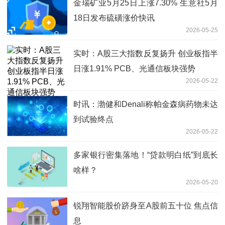
金瑞矿业5月25日上涨7.30% 生意社5月
18日发布硫磺涨价快讯
2026-05-25
实时：A股三大指数反复扬升 创业板指半
日涨1.91% PCB、光通信板块强势
2026-05-22
时讯：渤健和Denali称帕金森病药物未达
到试验终点
2026-05-22
多家银行密集落地！“贷款明白纸”到底长
啥样？
2026-05-20
锐翔智能股价跻身至A股前五十位 焦点信
息