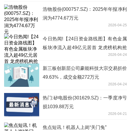
浩物股份(000757.SZ)：2025年年报净利
润为4774.67万元
2026-04-25
今日热闻!【24日资金路线图】有色金属
板块净流入超49亿元居首 龙虎榜机构抢
2026-04-24
筹多股
新三板创新层公司豪能科技大宗交易折价
49.63%，成交金额272万元
2026-04-24
热门:矽电股份(301629.SZ)：一季度净亏
损1039.88万元
2026-04-21
焦点短讯！机器人上岗“关门兔”