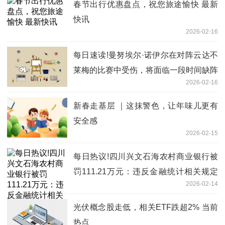
春节出行优惠盘点，祝您旅途愉快 最新
快讯
2026-02-16
每日速读!曼努埃尔·诺伊尔在对阵云达不
莱梅的比赛中受伤，将面临一段时间缺阵
2026-02-16
新春走基层 ｜这抹警色，让年味儿更有
安全感
2026-02-15
每日热议!四川兴文石海农村商业银行被
罚111.21万元：违反金融统计相关规定
2026-02-14
等
光伏概念股走低，相关ETF跌超2% 当前
热点