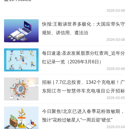
2026-03-09
快报:王毅谈世界多极化：大国应带头守
规矩、讲信用、遵法治
2026-03-08
每日速递:圣农发展股票分红查询_近年分
红记录一览（2026年3月6日）
2026-03-06
招标 | 7.7亿总投资、1342个充电桩！广
东阳江市一智慧停车充电项目公开招标
2026-03-05
焦点要闻
今日聚焦!北京已进入春季花粉致敏期，
预计“花粉过敏星人”一周后迎“硬仗”
2026-03-04