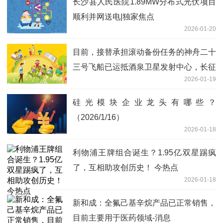
长沙县人民医院1.89MW分布式光伏项目
顺利并网送电|独家焦点
2026-01-20
目前，接替承担滚动备份任务的神舟二十
三号飞船已运抵酒泉卫星发射中心，长征
2026-01-19
二号F遥二十三运载火箭即将出厂启运。-
焦点速读
硅光模块企业龙头有哪些？
（2026/1/16）
2026-01-18
利物浦王牌组合诞生？1.95亿双星踢疯
了，互相助攻创历史！ 今热点
2026-01-18
新和成：全氟己基辛烷产品已正常销售，
目前主要用于医药领域-消息