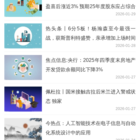
盈喜后涨近3% 预期25年度股东应占综合
2026-01-29
溢利将增长约43%
热头条丨6分5板！杨瀚森至今最强一
战，获斯普利特盛赞，亲承增加上场时间
2026-01-28
焦点信息:央行：2025年四季度末房地产
开发贷款余额同比下降3%
2026-01-27
佩杜拉丨国米接触吉拉后米兰进入警戒状
态 独家
2026-01-27
今热点：人工智能技术在电子信息与自动
化系统设计中的应用