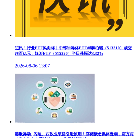
短讯！行业ETF风向标丨中韩半导体ETF华泰柏瑞（513310）成交
超百亿元，煤炭ETF（515220）半日涨幅达3.32%
2026-08-06 13:07
港股异动 | 闪迪、西数业绩指引逊预期！存储概念集体走弱，南方两