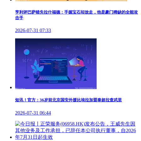
亨利评巴萨错失拉什福德：手握宝石却放走，他是豪门稀缺的全能攻
击手
2026-07-31 07:33
短讯！官方：36岁前北京国安外援比埃拉加盟泰超拉查武里
2026-07-31 06:44