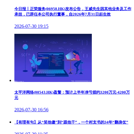
今日报丨正荣服务(06958.HK)发布公告，王威先生因其他业务及工作
承担，已辞任本公司执行董事，自2026年7月31日起生效
2026-07-30 19:15
太平洋网络(00543.HK)盈警：预计上半年净亏损约3200万元-4200万
元
2026-07-30 16:56
【有理有句】从“笑他傻”到“跟他干”，一个村支书的34年“翻身仗”