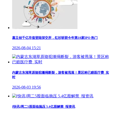
嘉立创千亿市值登陆深交所，红杉斩获今年第10家IPO 热门
2026-08-04 15:21
内蒙古东湖草原骆驼缰绳断裂，游客被甩落！景区称已赔医疗费_实
时
2026-08-03 19:56
[快讯]周二5股面临抛压 5.4亿股解禁_报资讯