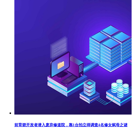
前育碧开发者潜入废弃修道院，靠1台拍立得调查4名修女弑母之谜