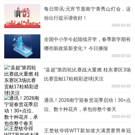
每日简讯:元宵节逛南宁青秀山灯会，这
份出行提示请收好！
2026-03-02
全国中小学今起陆续开学，春季新学期有
哪些新政策新变化？ 今日播报
2026-03-02
“县超”第四轮比赛战火重燃 桂东赛区3场
比赛贡献17粒精彩进球|关注
2026-03-02
通讯！2026南宁迎春赏花季启动！30+点
位、数十种花卉，承包你整个春天
2026-03-02
王楚钦夺得WTT新加坡大满贯赛男单冠