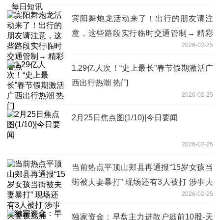
宾阳舞炮龙活动来了！出行的朋友请注
意，这些路段实行临时交通管制→ 精彩
2026-02-25
看点
1.29亿人次！“史上最长”春节假期激活广
西出行热潮 热门
2026-02-25
2月25日焦点图(1/10)|今日要闻
2026-02-25
当前热点平顶山郏县再通报“15岁女孩当
街被夫妻暴打” 现场还有3人被打 涉事夫
2026-02-25
妻被批捕
独家资金：早盘主力进散户逃前10股-天