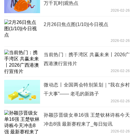
万千瓦时|观热点
2026-02-26
2月26日焦点图(1/10)|今日视点
2026-02-26
当前热门：携手湾区 共赢未来丨2026广
西港澳行宣传片
2026-02-26
微动态丨全国两会特别策划｜“我在乡村
干大事”—— 老毛的新路子
2026-02-26
孙颖莎晋级女单16强 王楚钦林诗栋今天
冲击8强 最新赛程来了_每日短讯
2026-02-26