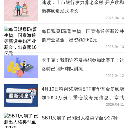
速读：上市银行发力养老金融 开户数和
缴存额爆发式增长
2026-04-14
每日观察!瑞普生物、国泰海通等新设并
购产业基金，出资额10亿元
2026-04-13
卡里克：我们迫不及待想参加比赛了；达
洛特已回归球队训练
2026-04-12
4月10日科创50增强ETF鹏华基金份额增
加1050万份，重仓股海光信息、寒武
2026-04-11
纪、中芯国际|今日关注
SBTI又崩了 已测出人格类型至少27种