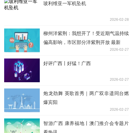
玻利维亚一军机坠机
2026-02-28
柳州洋紫荆：我想开了！受近期气温持续
偏高影响，市区部分洋紫荆开放 最新
2026-02-27
好评广西丨好猛！广西
2026-02-27
炮龙劲舞 英歌首秀｜两广双非遗同台燃
爆宾阳
2026-02-27
智游广西 康养福地丨澳门推介会专题片
看热讯