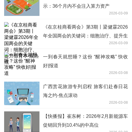
示：36个月内不会注入算力资产
2026-03-09
《在京桂商看两会》第3期丨梁健霖2026
年全国两会的关键词：细胞治疗、提升生
2026-03-09
育率-观热点
一到春天就想睡？这份 “醒神攻略” 快收
好|报道
2026-03-08
广西赏花旅游专列启程 旅客们赴春日花
海之约-焦点滚动
2026-03-08
【快播报】崔东树：2026年2月新能源车
促销回升到10.4%的中高位