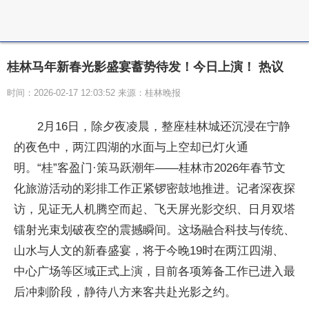
桂林马年新春光影盛宴蓄势待发！今日上演！ 热议
时间：2026-02-17 12:03:52 来源：桂林晚报
2月16日，除夕夜凌晨，整座桂林城还沉浸在宁静
的夜色中，两江四湖的水面与上空却已灯火通
明。“桂”客盈门·策马跃潮年——桂林市2026年春节文
化旅游活动的彩排工作正紧锣密鼓地推进。记者深夜探
访，见证无人机腾空而起、飞天屏光影交织、日月双塔
镭射光束划破夜空的震撼瞬间。这场融合科技与传统、
山水与人文的新春盛宴，将于今晚19时在两江四湖、
中心广场等区域正式上演，目前各项筹备工作已进入最
后冲刺阶段，静待八方来客共赴光影之约。