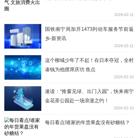
2026-02-11
国铁南宁局加开1473列动车服务节前返
乡-新资讯
2026-02-11
这个柳城少年了不起！在日本夺冠，全村
凑钱为他摆席庆功 焦点
2026-02-10
速读：“推窗见绿、出门入园”，快来南宁
金花茶公园赴一场浪漫之约！
2026-02-10
每日看点!谁家的年货果盘没有砂糖桔？