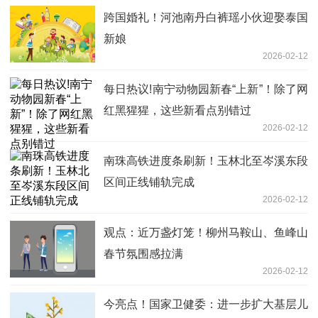
跨国婚礼！河池南丹白裤瑶小伙迎娶泰国
新娘
2026-02-12
每日热议!南宁动物园新春“上新”！除了网
红黑猩猩，这些新看点别错过
2026-02-12
南珠高铁进度条刷新！玉林北至岑溪东段
区间正线铺轨完成
2026-02-12
观点：近万盏灯笼！柳州马鞍山、鱼峰山
春节氛围感拉满
2026-02-12
今亮点！国家卫健委：进一步扩大基层儿