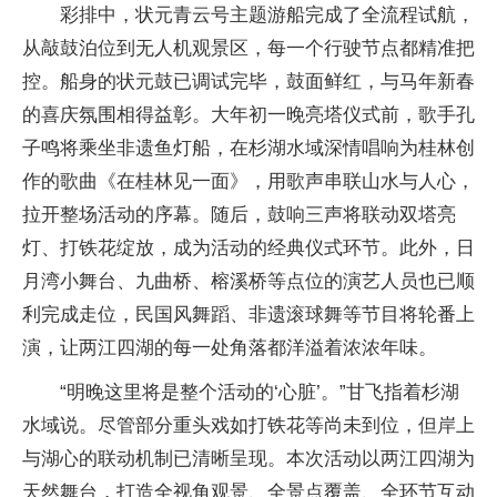
彩排中，状元青云号主题游船完成了全流程试航，
从敲鼓泊位到无人机观景区，每一个行驶节点都精准把
控。船身的状元鼓已调试完毕，鼓面鲜红，与马年新春
的喜庆氛围相得益彰。大年初一晚亮塔仪式前，歌手孔
子鸣将乘坐非遗鱼灯船，在杉湖水域深情唱响为桂林创
作的歌曲《在桂林见一面》，用歌声串联山水与人心，
拉开整场活动的序幕。随后，鼓响三声将联动双塔亮
灯、打铁花绽放，成为活动的经典仪式环节。此外，日
月湾小舞台、九曲桥、榕溪桥等点位的演艺人员也已顺
利完成走位，民国风舞蹈、非遗滚球舞等节目将轮番上
演，让两江四湖的每一处角落都洋溢着浓浓年味。
“明晚这里将是整个活动的‘心脏’。”甘飞指着杉湖
水域说。尽管部分重头戏如打铁花等尚未到位，但岸上
与湖心的联动机制已清晰呈现。本次活动以两江四湖为
天然舞台，打造全视角观景、全景点覆盖、全环节互动