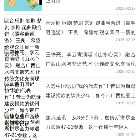
上有福
2026-02-17
音乐剧 歌剧 楚剧 京剧 昆曲融合进《墨客
逍遥游》 王良：希望给观众耳目一新的
2026-02-16
感觉
王铮亮、李云霄演唱《山水心灵》 融合
广西山水与非遗艺术 让传统文化充满现
2026-02-16
代生命力
入选中国记协“我的代表作”！昔日为航母
建设捐款的钦州少年，如今带广西娃登上
2026-02-16
广西舰送新春祝福
焦点速讯：从8分到5分，詹姆斯拼尽全
力却遭47-21惨败，这一夜属于年轻人
2026-02-16