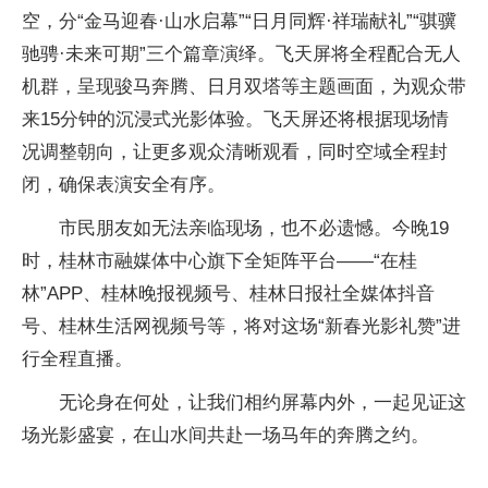
空，分“金马迎春·山水启幕”“日月同辉·祥瑞献礼”“骐骥
驰骋·未来可期”三个篇章演绎。飞天屏将全程配合无人
机群，呈现骏马奔腾、日月双塔等主题画面，为观众带
来15分钟的沉浸式光影体验。飞天屏还将根据现场情
况调整朝向，让更多观众清晰观看，同时空域全程封
闭，确保表演安全有序。
市民朋友如无法亲临现场，也不必遗憾。今晚19
时，桂林市融媒体中心旗下全矩阵平台——“在桂
林”APP、桂林晚报视频号、桂林日报社全媒体抖音
号、桂林生活网视频号等，将对这场“新春光影礼赞”进
行全程直播。
无论身在何处，让我们相约屏幕内外，一起见证这
场光影盛宴，在山水间共赴一场马年的奔腾之约。