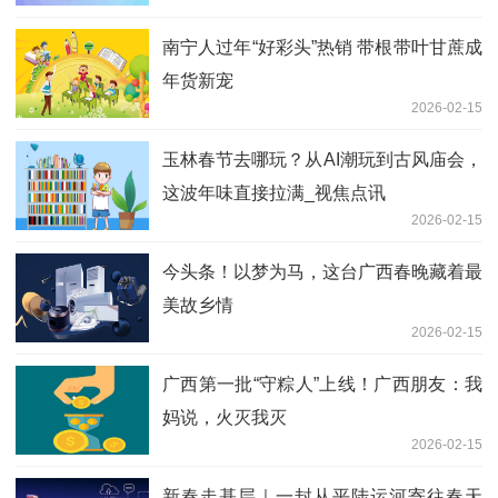
南宁人过年“好彩头”热销 带根带叶甘蔗成
年货新宠
2026-02-15
玉林春节去哪玩？从AI潮玩到古风庙会，
这波年味直接拉满_视焦点讯
2026-02-15
今头条！以梦为马，这台广西春晚藏着最
美故乡情
2026-02-15
广西第一批“守粽人”上线！广西朋友：我
妈说，火灭我灭
2026-02-15
新春走基层｜一封从平陆运河寄往春天