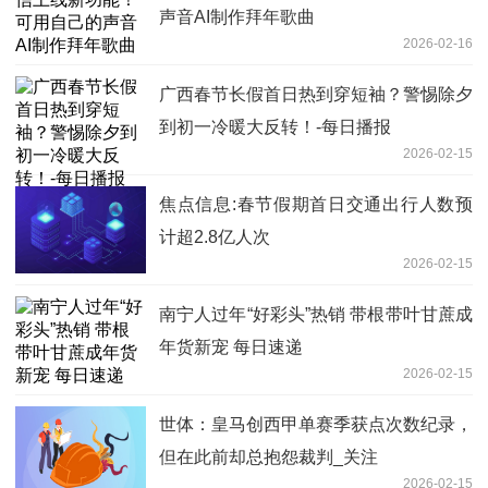
声音AI制作拜年歌曲
2026-02-16
广西春节长假首日热到穿短袖？警惕除夕
到初一冷暖大反转！-每日播报
2026-02-15
焦点信息:春节假期首日交通出行人数预
计超2.8亿人次
2026-02-15
南宁人过年“好彩头”热销 带根带叶甘蔗成
年货新宠 每日速递
2026-02-15
世体：皇马创西甲单赛季获点次数纪录，
但在此前却总抱怨裁判_关注
2026-02-15