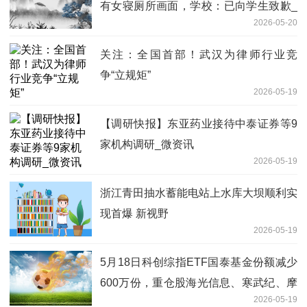
有女寝厕所画面，学校：已向学生致歉_
2026-05-20
动态
关注：全国首部！武汉为律师行业竞
争“立规矩”
2026-05-19
【调研快报】东亚药业接待中泰证券等9
家机构调研_微资讯
2026-05-19
浙江青田抽水蓄能电站上水库大坝顺利实
现首爆 新视野
2026-05-19
5月18日科创综指ETF国泰基金份额减少
600万份，重仓股海光信息、寒武纪、摩
2026-05-19
尔线程-速看