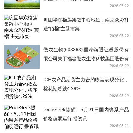
2026-05-22
巩固华东榴莲集散中心地位，南京众彩打
造“顶榴”主题市集
2026-05-22
傲农生物(603363):国泰海通证券股份有
限公司关于福建傲农生物科技集团股份有
2026-05-22
限公司部分限售股上市流通的核查意见|
焦点报道
ICE农产品期货主力合约收盘表现分化，
棉花期货跌4.29%
2026-05-22
PriceSeek提醒：5月21日国内锑系产品
价格偏弱运行 播资讯
2026-05-21