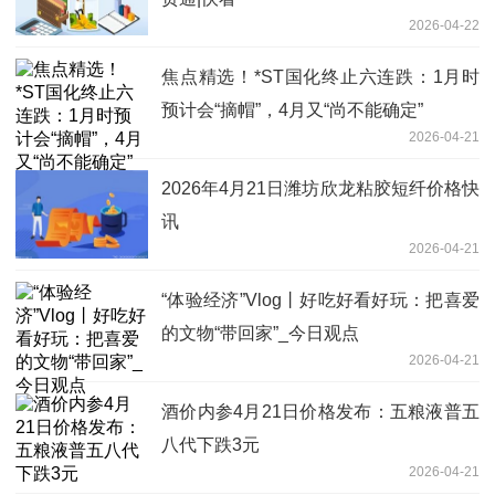
2026-04-22
焦点精选！*ST国化终止六连跌：1月时
预计会“摘帽”，4月又“尚不能确定”
2026-04-21
2026年4月21日潍坊欣龙粘胶短纤价格快
讯
2026-04-21
“体验经济”Vlog丨好吃好看好玩：把喜爱
的文物“带回家”_今日观点
2026-04-21
酒价内参4月21日价格发布：五粮液普五
八代下跌3元
2026-04-21