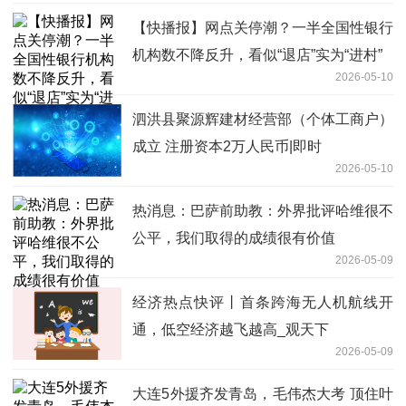
【快播报】网点关停潮？一半全国性银行
机构数不降反升，看似“退店”实为“进村”
2026-05-10
泗洪县聚源辉建材经营部（个体工商户）
成立 注册资本2万人民币|即时
2026-05-10
热消息：巴萨前助教：外界批评哈维很不
公平，我们取得的成绩很有价值
2026-05-09
经济热点快评丨首条跨海无人机航线开
通，低空经济越飞越高_观天下
2026-05-09
大连5外援齐发青岛，毛伟杰大考 顶住叶