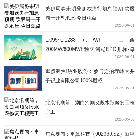
美伊局势未明叠加欧央行加息预期 欧股
周一开盘承压-今日观点
2026-06-01
1.095~1.1288元/Wh！山西
200MW/800MWh独立储能EPC开标-每
2026-06-01
日短讯
重点聚焦!锡业股份：参与竞拍赤峰大井
子锡业有限公司100%股权
2026-05-31
北京汛期前，潮白河顺义段水毁修复工程
完工
2026-05-30
焦点要闻：卓翼科技（002369.SZ）新增