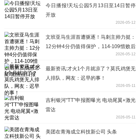
今日播报!天坛公园5月13日至14日暂停
开放
2026-05-12
文班亚马生涯首遭驱逐！马刺主帅力挺：
12分钟4分仍值得保护，114-109惜败后
2026-05-12
第五战悬念陡增|焦点日报
最新资讯:才火1个月就凉了？莫氏鸡煲无
人排队，网友：迟早的事！
2026-05-11
吉利银河“TT”申报图曝光 电动尾翼+激光
雷达
2026-05-11
美团在青海成立科技新公司 头条