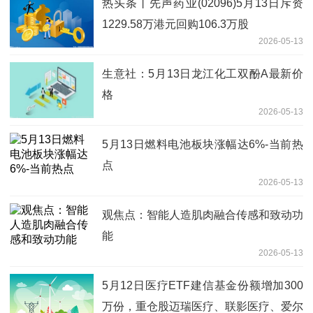
热头条丨先声药业(02096)5月13日斥资
1229.58万港元回购106.3万股
2026-05-13
生意社：5月13日龙江化工双酚A最新价
格
2026-05-13
5月13日燃料电池板块涨幅达6%-当前热
点
2026-05-13
观焦点：智能人造肌肉融合传感和致动功
能
2026-05-13
5月12日医疗ETF建信基金份额增加300
万份，重仓股迈瑞医疗、联影医疗、爱尔