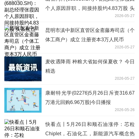
个人原因辞职，间接持股约4.83万股 头
2026-05-27
条焦点
昆明市滇中新区直管区金斋藤寿司店（个
体工商户）成立 注册资本3万人民币
2026-05-27
麦收遇降雨 种粮大省如何保夏收？ 今日
精选
2026-05-27
康耐特光学(02276)5月26日斥资316.67
万港元回购6.96万股|今日播报
2026-05-26
快看点丨5月26日和顺石油涨停：芯粒
Chiplet，石油化工，新能源汽车概念热