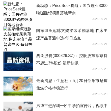
新动态：PriceSeek提醒：国兴锂业8000
吨碳酸锂项目落地新余
2026-05-21
国家组织冠脉支架接续采购落地 临床主
流产品普遍中选-每日热点
2026-05-21
测绘股份(300826.SZ)：控股股东拟减持
不超过3%股份 最新快讯
2026-05-20
最新消息：生意社：5月20日邵阳市场炼
焦煤价格持稳运行
2026-05-20
男博主进深圳一所中学拍宣传片，视频中