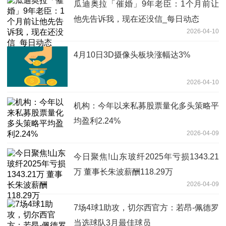
瓜迪奥拉「催婚」9年老臣：1个月前让
他先告诉我，现在还没信_每日动态
2026-04-10
4月10日3D摄像头板块涨幅达3%
2026-04-10
机构：今年以来私募股票量化多头策略平
均盈利2.24%
2026-04-09
今日聚焦!山东玻纤2025年亏损1343.21
万 董事长朱波薪酬118.29万
2026-04-09
7场4球1助攻，切尔西官方：若昂-佩德罗
当选球队3月最佳球员