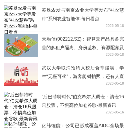
苏垦农发与南京农业大学等发布“神农慧
种”系列农业智能体-每日看点
2026-05-18
天融信(002212.SZ)：智算云产品具备完
善的多租户隔离、身份鉴权、资源配额及
2026-05-18
运营统计能力 今日热闻
武汉大学取消预约入校后食堂爆满，学
生“无座可坐”，游客爬树拍照，还有人直
2026-05-18
播学生上体育课？校方回应：将劝阻，学
生可建言反馈
“后巴菲特时代”伯克希尔大调仓：清仓16
只股票，不惧高位加仓谷歌-最新资讯
2026-05-16
亿纬锂能：公司已形成覆盖AIDC全场景