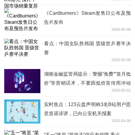
《Cardburners》Steam发售日公布及预
告片发布
2026-05-08
看点：中国女队胜韩国 晋级世乒赛半决
赛
2026-05-08
湖南金融监管局提示：警惕“免费”“首月低
价”等营销话术，不要因低价宣传而冲动
2026-05-01
投保
实时焦点：123云盘声明称3名B站用户恶
意造谣诽谤，已向公安机关报案
2026-04-30
“五一”将至 “菜篮子”供应有保障 看点