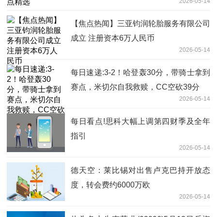
2026-05-14
【焦点热闻】三亚钧润轮胎服务有限公司
成立 注册资本6万人民币
2026-05-14
每日速递:3-2！哈登轰30分，带骑士拿到
赛点，米切尔自我救赎，CC空砍39分
2026-05-14
每日看点!思科大幅上调第四财季及全年
指引
2026-05-14
德天空：莱比锡对出售卢克巴持开放态
度，转会费约6000万欧
2026-05-14