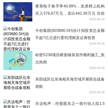
赛英电子换手率40.99%，龙虎榜上机构
买入576.67万元，卖出442.39万元 当前
2026-04-20
聚焦
今创集团(603680.SH)合计拟投资总金额
不超7亿元进行委托理财及证券投资
2026-04-20
哈密S236项目桥面铺装首件顺利施工_焦
点热闻
2026-04-20
东部战区位东海相关海空域开展联合战备
巡航
2026-04-18
共达电声：控股股东之一致行动人拟1.5