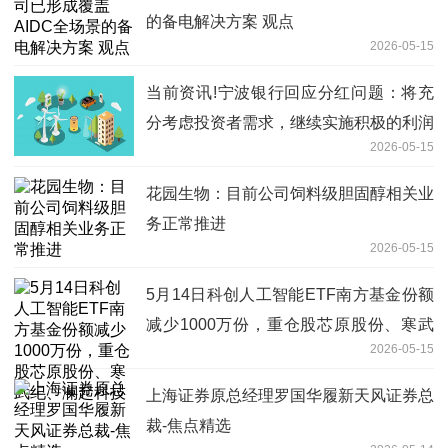
的备电解决方案 观点
2026-05-15
当前资讯!宁波银行回应分红问题：将充
分考虑投资者需求，继续实施积极的利润
2026-05-15
分配政策
花园生物：目前公司饲料级胆固醇相关业
务正常推进
2026-05-15
5月14日科创人工智能ETF南方基金份额
减少1000万份，重仓股芯原股份、寒武
2026-05-15
纪、澜起科技
上海证券原总经理罗国华履新天风证券总
裁-焦点精选