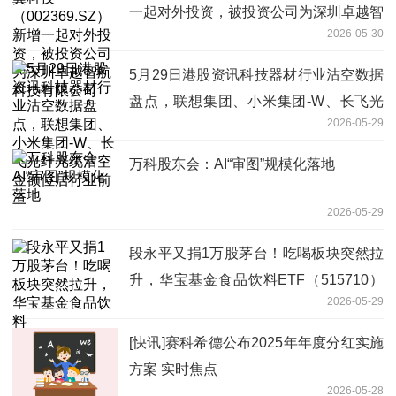
一起对外投资，被投资公司为深圳卓越智
2026-05-30
航科技有限公司
5月29日港股资讯科技器材行业沽空数据
盘点，联想集团、小米集团-W、长飞光
2026-05-29
纤光缆沽空金额位居行业前三
万科股东会：AI“审图”规模化落地
2026-05-29
段永平又捐1万股茅台！吃喝板块突然拉
升，华宝基金食品饮料ETF（515710）
2026-05-29
涨超1%！机构：行业底部渐明
[快讯]赛科希德公布2025年年度分红实施
方案 实时焦点
2026-05-28