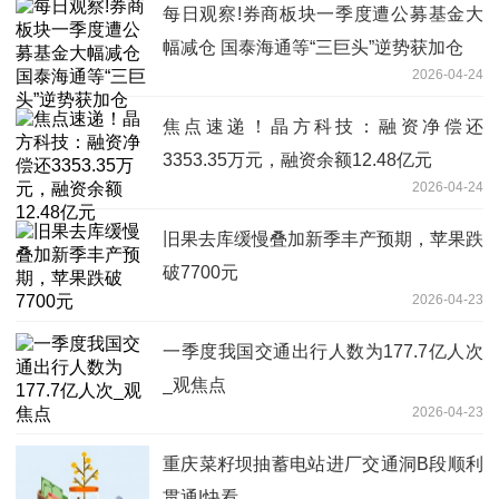
每日观察!券商板块一季度遭公募基金大
幅减仓 国泰海通等“三巨头”逆势获加仓
2026-04-24
焦点速递！晶方科技：融资净偿还
3353.35万元，融资余额12.48亿元
2026-04-24
旧果去库缓慢叠加新季丰产预期，苹果跌
破7700元
2026-04-23
一季度我国交通出行人数为177.7亿人次
_观焦点
2026-04-23
重庆菜籽坝抽蓄电站进厂交通洞B段顺利
贯通|快看