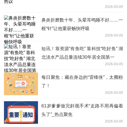
2026-03-05
鼻炎折磨数十年、头晕耳鸣睡不好……一
根“针”让他重获畅快呼吸
2026-03-05
短讯！靠资源“有鱼吃” 靠科技“吃好鱼” 湖
北淡水产品总量连续30年居全国第一
2026-03-05
每日聚焦：藏在身边的“雷锋侠”，太圈粉
了！
2026-03-05
61岁爹爹做完斜视手术“走路不用再偏着
头了”_热点聚焦
2026-03-05