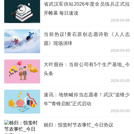
省武汉军供站2026年度全员练兵正式拉
开帷幕 每日速读
2026-03-06
当前热议!黄石原创志愿诗歌《人人志
愿》现场演绎
2026-03-05
大叶股份：当前公司有5个生产基地_今
头条
2026-03-05
速讯：地铁喊你当志愿者！武汉“追锋少
年”“青锋启航”正式启动
2026-03-05
秭归：惊蛰时节农事忙_今日热议