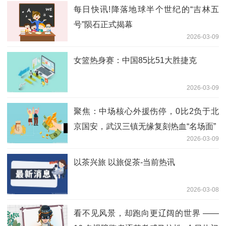
每日快讯!降落地球半个世纪的“吉林五
号”陨石正式揭幕
2026-03-09
女篮热身赛：中国85比51大胜捷克
2026-03-09
聚焦：中场核心外援伤停，0比2负于北
京国安，武汉三镇无缘复刻热血“名场面”
2026-03-09
以茶兴旅 以旅促茶-当前热讯
2026-03-08
看不见风景，却跑向更辽阔的世界 ——