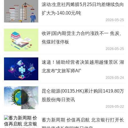
滚动:生意社丙烯腈5月25日均差继续负向
扩大为-140.00元/吨
2026-05-25
收评|国内期货主力合约涨跌不一 焦炭、
焦煤封涨停板
2026-05-25
速递！辅助经营者决策越用越懂景区 湖
北发布“文旅军师AI”
2026-05-24
昆仑能源(00135.HK)累计购回1419.80万
股股份|每日资讯
2026-05-22
蓄力新周期 价值再启航 北京银行打开长