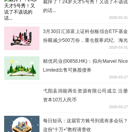
裁掉了！24岁天才5号秀！又说了不该说
的话...
2026-03-31
3月30日汇添富上证科创板综合ETF基金
份额减少500万份，重仓股寒武纪、海光
2026-03-31
信息、中芯国际 重点聚焦
精优药业(00858.HK)：拟向Marvel Nice
Limited出售可换股债券
2026-03-27
弋阳县润能再生资源有限公司成立 注册
资本10万人民币
2026-03-27
每日短讯：这届官方账号到底有多会玩？
这份“十万+”教程请查收