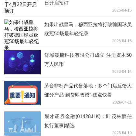
日开启预订
2026-04-15
如果出战皇马，穆西亚拉将打破德国球员
欧冠50场最年轻纪录
2026-04-15
舒城晟楠科技有限公司成立 注册资本50
万人民币
2026-04-14
茅台非标产品代售落地：多个门店反馈大
部分产品“到货即售罄”-焦点快看
2026-04-11
耀才证券金融(01428.HK)：叶茂林辞任
执行董事|精选
2026-04-10