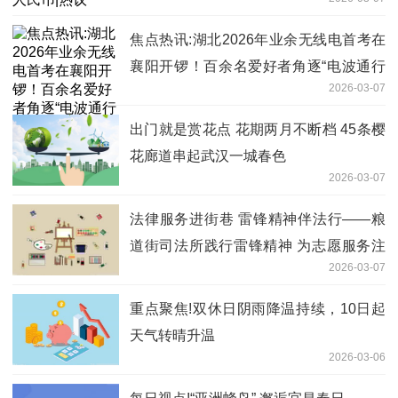
焦点热讯:湖北2026年业余无线电首考在
襄阳开锣！百余名爱好者角逐“电波通行
2026-03-07
证”
出门就是赏花点 花期两月不断档 45条樱
花廊道串起武汉一城春色
2026-03-07
法律服务进街巷 雷锋精神伴法行——粮
道街司法所践行雷锋精神 为志愿服务注
2026-03-07
入法治动能
重点聚焦!双休日阴雨降温持续，10日起
天气转晴升温
2026-03-06