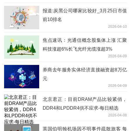
报道:炭黑公司哪家比较好_3月25日市值
前10排名
2026-04-10
焦点速讯：光通信概念股集体上涨 汇聚
科技涨超6%长飞光纤光缆涨超3%
2026-04-09
券商去年服务实体经济直接融资超8万亿
元
2026-04-09
北京君正：目前DRAM产品比较紧俏，
DDR4和LPDDR4供不应求-每日精选
2026-04-08
英国伯明翰机场因不明事件疏散旅客 每