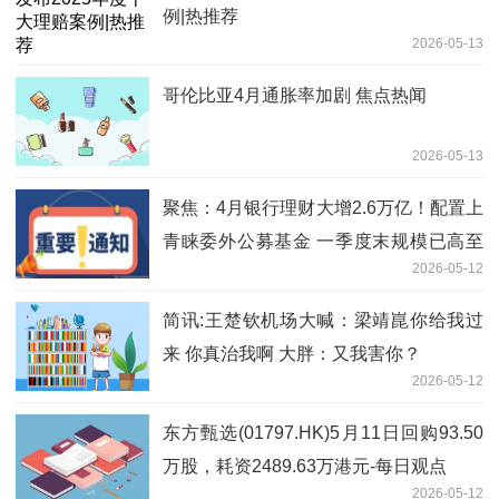
例|热推荐
2026-05-13
哥伦比亚4月通胀率加剧 焦点热闻
2026-05-13
聚焦：4月银行理财大增2.6万亿！配置上
青睐委外公募基金 一季度末规模已高至
2026-05-12
1.95万亿
简讯:王楚钦机场大喊：梁靖崑你给我过
来 你真治我啊 大胖：又我害你？
2026-05-12
东方甄选(01797.HK)5月11日回购93.50
万股，耗资2489.63万港元-每日观点
2026-05-12