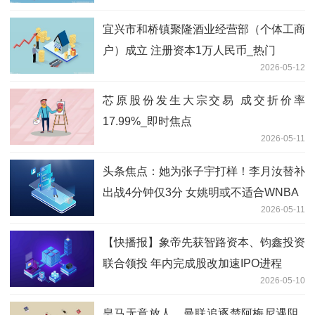
宜兴市和桥镇聚隆酒业经营部（个体工商
户）成立 注册资本1万人民币_热门
2026-05-12
芯原股份发生大宗交易 成交折价率
17.99%_即时焦点
2026-05-11
头条焦点：她为张子宇打样！李月汝替补
出战4分钟仅3分 女姚明或不适合WNBA
2026-05-11
【快播报】象帝先获智路资本、钧鑫投资
联合领投 年内完成股改加速IPO进程
2026-05-10
皇马无意放人，曼联追逐楚阿梅尼遇阻_