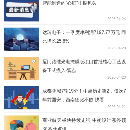
智能制造的“心脏”扎根包头
2026-04-24
达瑞电子：一季度净利润7197.77万元 同
比增长25.8%
2026-04-23
厦门路维光电掩膜版项目首批核心工艺设
备正式搬入-观点
2026-04-23
成都蓉城7轮19分！中超历史第2，仅次7
年前国安，西南德比不败-快看
2026-04-21
商业航天板块持续走强 中衡设计涨停领
涨 视焦点讯