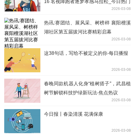
16 名视障跑者逐梦孝感马拉松_今日热门
2026-03-08
热讯:赛团结、展风采、树榜样 襄阳檀溪
湖社区第五届拔河比赛精彩启幕
2026-03-08
这38句话，写给不被定义的你-每日播报
2026-03-08
春晚同款机器人化身“植树搭子”，武昌植
树节解锁科技护绿新玩法-焦点热议
2026-03-08
今日报丨春染清溪 花满保康
2026-03-08