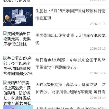
生意社：5月15日泰国产区橡胶原料行情
涨跌互现
2026-05-15
美国柴油出口逆势走高，无惧库存低位隐
忧
2026-05-15
每日看点!水利部：今年以来全国平均降
雨量较常年同期偏少7%
2026-05-14
天猫520开卖撞上高温天：颜值防晒、防
护养肤、材质降温成购物车新宠 每日看
2026-05-14
点