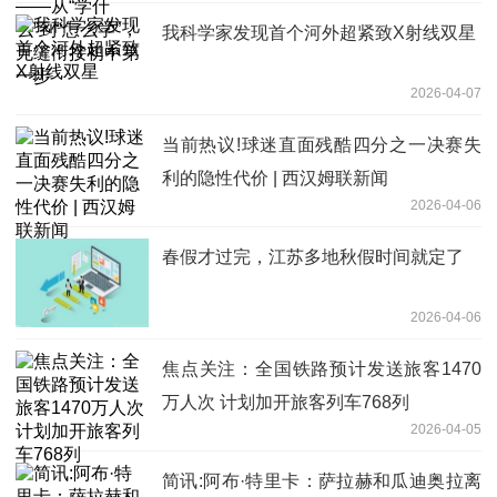
我科学家发现首个河外超紧致X射线双星
2026-04-07
当前热议!球迷直面残酷四分之一决赛失
利的隐性代价 | 西汉姆联新闻
2026-04-06
春假才过完，江苏多地秋假时间就定了
2026-04-06
焦点关注：全国铁路预计发送旅客1470
万人次 计划加开旅客列车768列
2026-04-05
简讯:阿布·特里卡：萨拉赫和瓜迪奥拉离