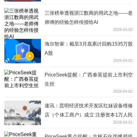
85%
三张榜单透视浙江数商的用武之地——老
师傅的经验怎样传授给AI
2026-04-02
海尔智家：截至3月底累计回购1535万股
A股
2026-04-02
PriceSeek提醒：广西春茧提前上市利空
生丝
2026-04-02
速讯：昆明经济技术开发区红妹设备维修
店（个体工商户）成立 注册资本1万人民
2026-04-01
币
PriceSeek重点提醒：吉林石化丙烯腈提