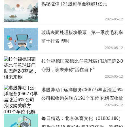
揭秘涨停 | 21股封单金额超1亿元
2026-05-12
玻璃表面处理板块股票，第一季度毛利率
前十排名 即时
2026-05-12
拉什福德国家德比任意球破门助巴萨2-0
夺冠，谈未来称"活在当下"
2026-05-12
港股异动 | 远洋服务(06677)早盘涨近6%
公司拟收购关联方191个车位 化解应收款
2026-05-12
风险
每日精选：北京体育文化（01803.HK）
拟折让约18.89%配售2.82亿股，筹资约