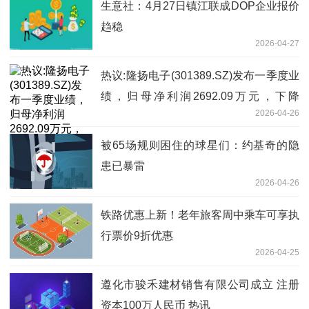
生意社：4月27日镇江联成DOP企业报价
趋稳
2026-04-27
热议:隆扬电子(301389.SZ)发布一季度业
绩，归母净利润2692.09万元，下降
2026-04-26
12.24%
被65场规则困住的球星们：约基奇的隐
患已暴雷
2026-04-26
铁路优惠上新！老年旅客周中乘车可享执
行票价9折优惠
2026-04-25
遵化市骏禾建材销售有限公司成立 注册
资本100万人民币 热讯