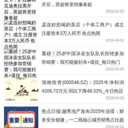
开后，英超将变得像泰超
2026-04-05
孟连好想喝奶茶店（个体工商户）成立
注册资本3万人民币 焦点热闻
2026-04-04
重磅！25岁中国冰壶女队队长拒绝参加
世锦赛：我可能被封杀+退役_每日热门
2026-04-04
湖南投资(000548.SZ)：2025年净利润
4206.73万元 同比下降48.33%_今日热议
2026-04-03
焦点日报:越秀地产发布2025年业绩：财
务安全稳健，一二线核心城市销售占比超
2026-04-03