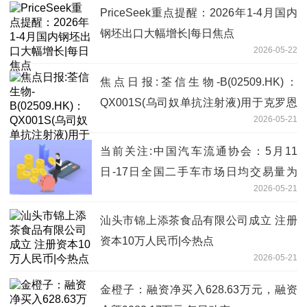
PriceSeek重点提醒：2026年1-4月国内
钢坯出口大幅增长|每日焦点
2026-05-22
焦点日报:荃信生物-B(02509.HK)：
QX001S(乌司奴单抗注射液)用于克罗恩
2026-05-21
病的上市许可申请和补充申请获得批准
当前关注:中国汽车流通协会：5月11
日-17日全国二手车市场日均交易量为
2026-05-21
7.36万辆 延续回暖态势
汕头市锦上添茶食品有限公司成立 注册
资本10万人民币|今热点
2026-05-21
金橙子：融资净买入628.63万元，融资