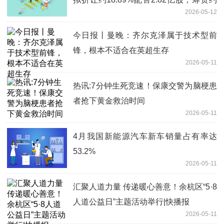
2026-05-12
2055.68万港元
今日报丨曼晚：齐尔克泽属于技术型前
锋，根本不适合在英超生存
2026-05-11
热讯:7分钟生死竞速！保康交警为脑梗患
者抢下黄金救治时间
2026-05-11
4月我国新能源汽车新车销量占有率达
53.2%
2026-05-11
汇聚人道力量 传递暖心善意！余杭区“5·8
人道公益日”主题活动举行|快播报
2026-05-11