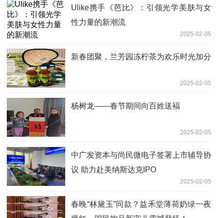
Ulike携手《芭比》：引领光学美肤与女
性力量的新潮流
2025-02-05
新春团聚，兰芳园冻柠茶为欢乐时光加分
2025-02-05
杨树龙——春节期间向百姓送褔
2025-02-05
中广发资本与尚民微电子签署上市辅导协
议 助力赴美纳斯达克IPO
2025-02-05
春晚“林黛玉”同款？益禾堂薄荷奶绿一夜