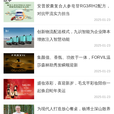
安普胶囊复合人参皂苷RG3/RH2配方，
对抗甲流实力担当
2025-01-23
创新物流配送模式，九识智能为企业降本
增效注入智慧动能
2025-01-23
集颜值、香氛、功效于一体，FORVIL温
莎森林助秀发瞬顺迎新
2025-01-23
盛妆添彩，喜迎新岁，毛戈平彩妆陪你一
起焕启蛇年美运
2025-01-23
为现代人打造放心餐桌，杨博士深山散养