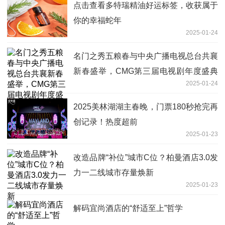
点击查看多特瑞精油好运标签，收获属于
你的幸福蛇年
2025-01-24
名门之秀五粮春与中央广播电视总台共襄
新春盛举，CMG第三届电视剧年度盛典
2025-01-24
迎春绽放
2025美林湖湖主春晚，门票180秒抢完再
创记录！热度超前
2025-01-23
改造品牌“补位”城市C位？柏曼酒店3.0发
力一二线城市存量焕新
2025-01-23
解码宜尚酒店的“舒适至上”哲学