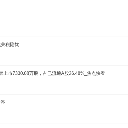
聚焦关税隐忧
日解禁上市7330.08万股，占已流通A股26.48%_焦点快看
涨停