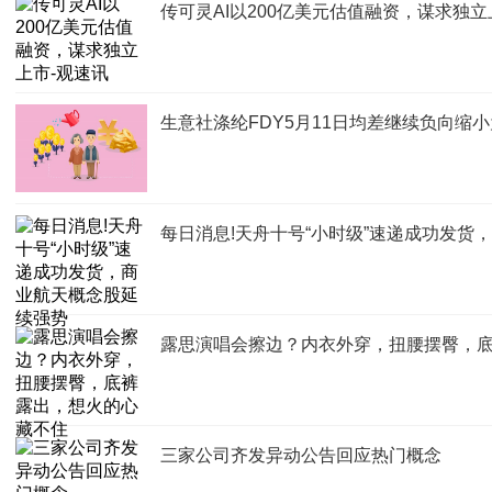
传可灵AI以200亿美元估值融资，谋求独立
生意社涤纶FDY5月11日均差继续负向缩小为-
每日消息!天舟十号“小时级”速递成功发货
露思演唱会擦边？内衣外穿，扭腰摆臀，
三家公司齐发异动公告回应热门概念