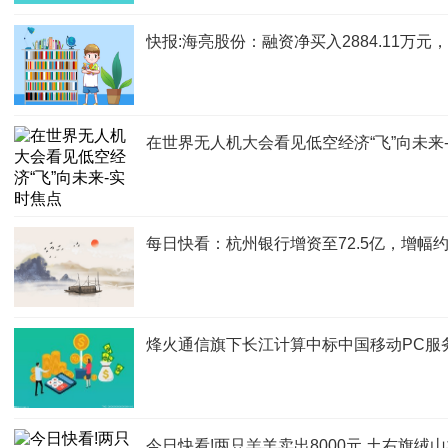
快报:海亮股份：融资净买入2884.11万元，
在世界无人机大会看见低空经济“飞”向未来
每日快看：杭州银行增资至72.5亿，增幅约
烽火通信旗下长江计算中标中国移动PC服
今日快看!两只羔羊卖出8000元 土右旗绒