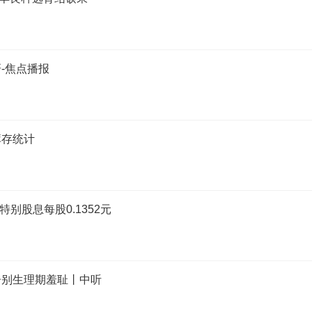
-焦点播报
库存统计
特别股息每股0.1352元
告别生理期羞耻丨中听