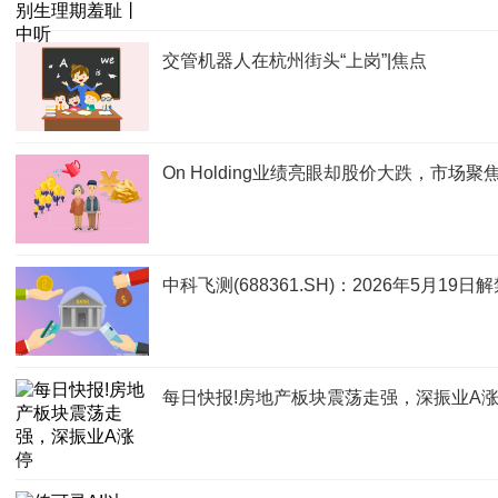
交管机器人在杭州街头“上岗”|焦点
On Holding业绩亮眼却股价大跌，市场
中科飞测(688361.SH)：2026年5月19
每日快报!房地产板块震荡走强，深振业A