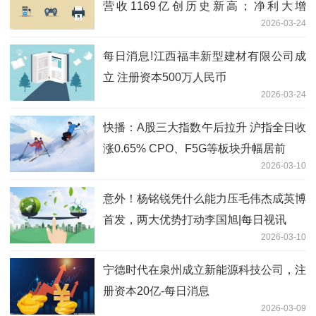
营收1169亿创历史新高；净利大增
2026-03-24
43.8%至63亿元 即时
每日消息!江西福丰新型建材有限公司成
立 注册资本500万人民币
2026-03-24
快播：A股三大指数午后拉升 沪指全日收
涨0.65% CPO、F5G等板块升幅居前
2026-03-10
意外！杨铭锐凭什么能力压毛伟杰成英博
首发，两大优势打动李国旭|每日视讯
2026-03-10
宁德时代在泉州成立新能源科技公司，注
册资本20亿-每日消息
2026-03-09