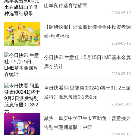
山羊良种选育结硕果
2026-05-19
【调研快报】浙农股份接待全体投资者调
研-焦点播报
2026-05-18
今日快讯:生意社：5月15日LME基本金属
库存统计
2026-05-18
今日快看!阿里健康(00241)将于9月2日派
发特别股息每股0.1352元
2026-05-14
聚焦：重庆中学卫生巾互助角：善意接力
告别生理期羞耻丨中听
2026-05-14