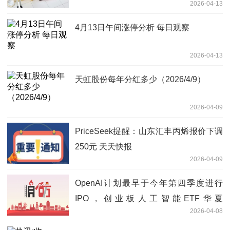
2026-04-13
牌，自2026年4月14日10:30复牌 停牌期
间赎回业务照常办理
4月13日午间涨停分析 每日观察
2026-04-13
天虹股份每年分红多少（2026/4/9）
2026-04-09
PriceSeek提醒：山东汇丰丙烯报价下调
250元 天天快报
2026-04-09
OpenAI计划最早于今年第四季度进行
IPO，创业板人工智能ETF华夏
2026-04-08
（159381）涨5.48% 当前资讯