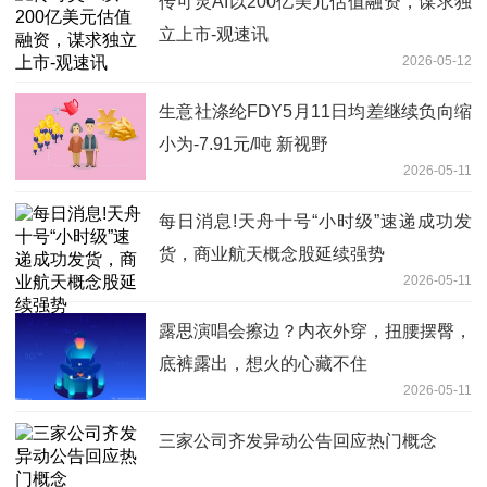
传可灵AI以200亿美元估值融资，谋求独
立上市-观速讯
2026-05-12
生意社涤纶FDY5月11日均差继续负向缩
小为-7.91元/吨 新视野
2026-05-11
每日消息!天舟十号“小时级”速递成功发
货，商业航天概念股延续强势
2026-05-11
露思演唱会擦边？内衣外穿，扭腰摆臀，
底裤露出，想火的心藏不住
2026-05-11
三家公司齐发异动公告回应热门概念