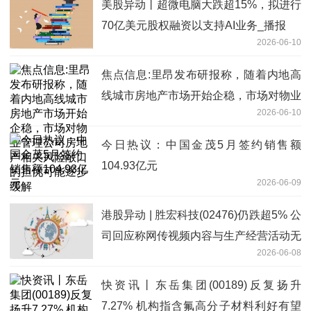
美股异动丨超微电脑大跌超15%，拟进行
70亿美元股权融资以支持AI业务_播报
2026-06-10
焦点信息:里昂发布研报称，随着内地高
线城市房地产市场开始企稳，市场对物业
2026-06-10
管理公司房地产相关风险敞口的担忧可能
逐步缓解
今日热议：中国金茂5月签约销售额
104.93亿元
2026-06-09
港股异动 | 胜宏科技(02476)仍跌超5% 公
司回应称网传视频内容与生产经营活动无
2026-06-08
关
快资讯丨东岳集团(00189)反复扬升
7.27% 机构指含氟高分子材料利好有望