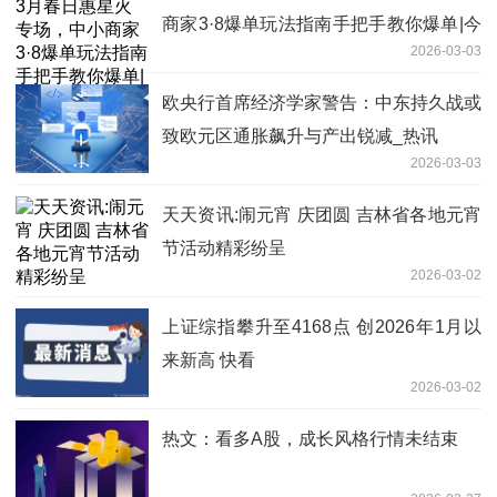
商家3·8爆单玩法指南手把手教你爆单|今
2026-03-03
日报
欧央行首席经济学家警告：中东持久战或
致欧元区通胀飙升与产出锐减_热讯
2026-03-03
天天资讯:闹元宵 庆团圆 吉林省各地元宵
节活动精彩纷呈
2026-03-02
上证综指攀升至4168点 创2026年1月以
来新高 快看
2026-03-02
热文：看多A股，成长风格行情未结束