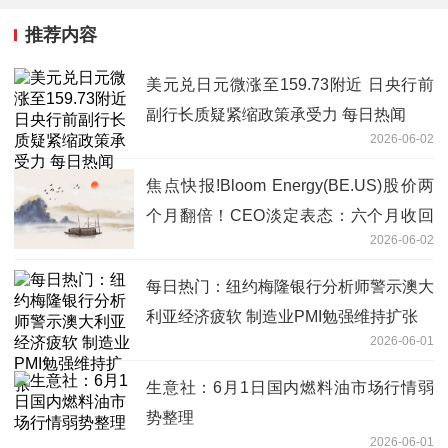
推荐内容
美元兑日元微涨至159.73附近 日央行前
副行长质疑紧缩政策承受力 每日热闻
2026-06-02
焦点快报!Bloom Energy(BE.US)股价两
个月翻倍！CEO淡定表态：六个月收回
2026-06-02
工厂成本 暂无卖股融资计划
每日热门：纽约梅隆银行分析师警示澳大
利亚经济疲软 制造业PMI勉强维持扩张
2026-06-01
生意社：6月1日国内燃料油市场行情弱
势整理
2026-06-01