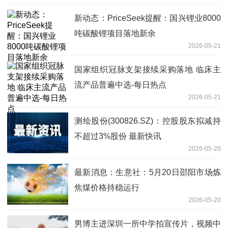
新动态：PriceSeek提醒：国兴锂业8000
吨碳酸锂项目落地新余
2026-05-21
国家组织冠脉支架接续采购落地 临床主
流产品普遍中选-每日热点
2026-05-21
测绘股份(300826.SZ)：控股股东拟减持
不超过3%股份 最新快讯
2026-05-20
最新消息：生意社：5月20日邵阳市场炼
焦煤价格持稳运行
2026-05-20
男博主进深圳一所中学拍宣传片，视频中