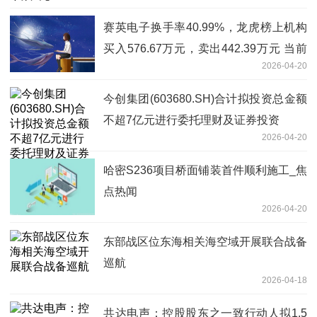
赛英电子换手率40.99%，龙虎榜上机构
买入576.67万元，卖出442.39万元 当前
2026-04-20
聚焦
今创集团(603680.SH)合计拟投资总金额
不超7亿元进行委托理财及证券投资
2026-04-20
哈密S236项目桥面铺装首件顺利施工_焦
点热闻
2026-04-20
东部战区位东海相关海空域开展联合战备
巡航
2026-04-18
共达电声：控股股东之一致行动人拟1.5