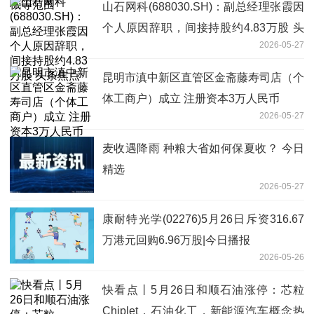
山石网科(688030.SH)：副总经理张霞因
个人原因辞职，间接持股约4.83万股 头
2026-05-27
条焦点
昆明市滇中新区直管区金斋藤寿司店（个
体工商户）成立 注册资本3万人民币
2026-05-27
麦收遇降雨 种粮大省如何保夏收？ 今日
精选
2026-05-27
康耐特光学(02276)5月26日斥资316.67
万港元回购6.96万股|今日播报
2026-05-26
快看点丨5月26日和顺石油涨停：芯粒
Chiplet，石油化工，新能源汽车概念热