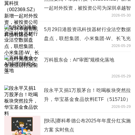
一起对外投资，被投资公司为深圳卓越智
2026-05-30
航科技有限公司
5月29日港股资讯科技器材行业沽空数据
盘点，联想集团、小米集团-W、长飞光
2026-05-29
纤光缆沽空金额位居行业前三
万科股东会：AI“审图”规模化落地
2026-05-29
段永平又捐1万股茅台！吃喝板块突然拉
升，华宝基金食品饮料ETF（515710）
2026-05-29
涨超1%！机构：行业底部渐明
[快讯]赛科希德公布2025年年度分红实施
方案 实时焦点