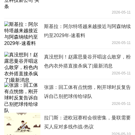
2026-05-11
斯基拉：阿尔特塔越来越接近与阿森纳续
约至2029年-速看料
2026-05-11
真没想到！赵露思曼谷开唱这么敢穿，粉
色内衣外搭直接杀疯了|最新消息
2026-05-11
张源：回工体有点恍惚，刚开球时反复告
诉自己别把球传给绿队
2026-05-11
拉门斯：进欧冠赛程会很密集，曼联需要
买人应对多线作战-热议
2026-05-10