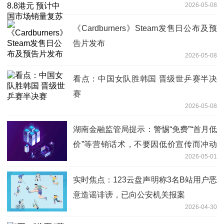
2026-05-08
《Cardburners》Steam发售日公布及预
告片发布
2026-05-08
看点：中国女队胜韩国 晋级世乒赛半决
赛
2026-05-08
湖南金融监管局提示：警惕“免费”“首月低
价”等营销话术，不要因低价宣传而冲动
2026-05-01
投保
实时焦点：123云盘声明称3名B站用户恶
意造谣诽谤，已向公安机关报案
2026-04-30