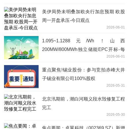
美伊局势未明叠加欧央行加息预期 欧股
周一开盘承压-今日观点
2026-06-01
1.095~1.1288元/Wh！山西
200MW/800MWh独立储能EPC开标-每
2026-06-01
日短讯
重点聚焦!锡业股份：参与竞拍赤峰大井
子锡业有限公司100%股权
2026-05-31
北京汛期前，潮白河顺义段水毁修复工程
完工
2026-05-30
焦点要闻：卓翼科技（002369.SZ）新增