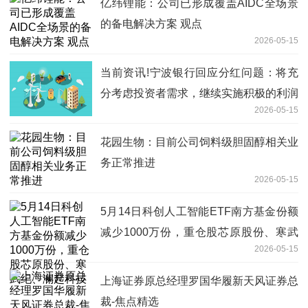
亿纬锂能：公司已形成覆盖AIDC全场景
的备电解决方案 观点
2026-05-15
当前资讯!宁波银行回应分红问题：将充
分考虑投资者需求，继续实施积极的利润
2026-05-15
分配政策
花园生物：目前公司饲料级胆固醇相关业
务正常推进
2026-05-15
5月14日科创人工智能ETF南方基金份额
减少1000万份，重仓股芯原股份、寒武
2026-05-15
纪、澜起科技
上海证券原总经理罗国华履新天风证券总
裁-焦点精选