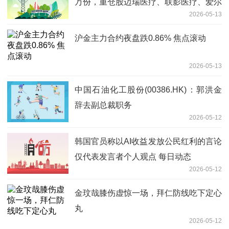
万份，重仓股迈瑞医疗、联影医疗、爱尔
2026-05-13
眼科-今日要闻
沪金主力合约夜盘跌0.86% 焦点滚动
2026-05-13
中国石油化工股份(00386.HK)：郭洪金
辞去副总裁职务
2026-05-12
韩国官员称以AI收益发放公民红利的言论
仅代表发言者个人观点 每日动态
2026-05-12
金玟哉膝伤虚惊一场，拜仁防线吃下定心
丸
2026-05-12