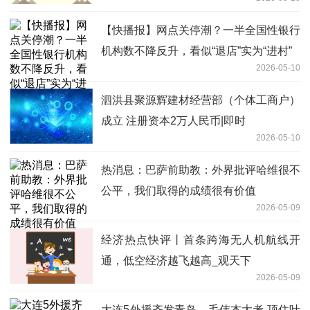
【快播报】网点关停潮？一半全国性银行
机构数不降反升，看似“退店”实为“进村”
2026-05-10
泗洪县聚源辉建材经营部（个体工商户）
成立 注册资本2万人民币|即时
2026-05-10
热消息：巴萨前助教：外界批评哈维很不
公平，我们取得的成绩很有价值
2026-05-09
经济热点快评丨首条跨海无人机航线开
通，低空经济越飞越高_观天下
2026-05-09
大连5外援齐发青岛，毛伟杰大考 顶住叶