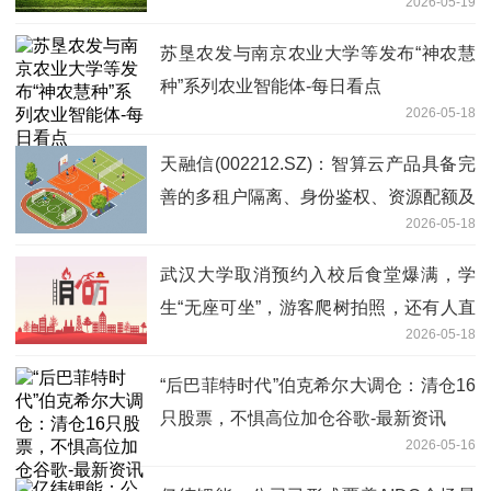
2026-05-19
尔线程-速看
苏垦农发与南京农业大学等发布“神农慧
种”系列农业智能体-每日看点
2026-05-18
天融信(002212.SZ)：智算云产品具备完
善的多租户隔离、身份鉴权、资源配额及
2026-05-18
运营统计能力 今日热闻
武汉大学取消预约入校后食堂爆满，学
生“无座可坐”，游客爬树拍照，还有人直
2026-05-18
播学生上体育课？校方回应：将劝阻，学
生可建言反馈
“后巴菲特时代”伯克希尔大调仓：清仓16
只股票，不惧高位加仓谷歌-最新资讯
2026-05-16