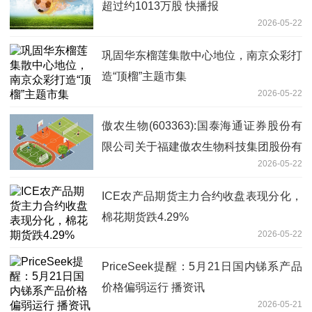
超过约1013万股 快播报
2026-05-22
巩固华东榴莲集散中心地位，南京众彩打
造“顶榴”主题市集
2026-05-22
傲农生物(603363):国泰海通证券股份有
限公司关于福建傲农生物科技集团股份有
2026-05-22
限公司部分限售股上市流通的核查意见|
焦点报道
ICE农产品期货主力合约收盘表现分化，
棉花期货跌4.29%
2026-05-22
PriceSeek提醒：5月21日国内锑系产品
价格偏弱运行 播资讯
2026-05-21