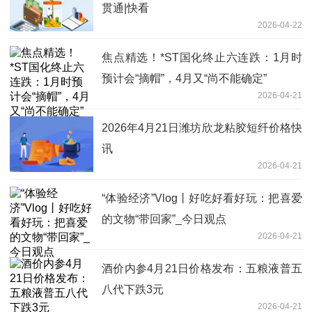
贯通|快看
2026-04-22
焦点精选！*ST国化终止六连跌：1月时
预计会“摘帽”，4月又“尚不能确定”
2026-04-21
2026年4月21日潍坊欣龙粘胶短纤价格快
讯
2026-04-21
“体验经济”Vlog丨好吃好看好玩：把喜爱
的文物“带回家”_今日观点
2026-04-21
酒价内参4月21日价格发布：五粮液普五
八代下跌3元
2026-04-21