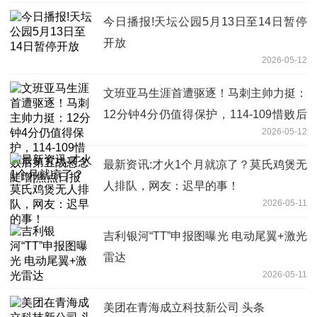
今日播报!天坛公园5月13日至14日暂停
开放
2026-05-12
文班亚马生涯首遭驱逐！马刺主帅力挺：
12分钟4分仍值得保护，114-109惜败后
2026-05-12
第五战悬念陡增|焦点日报
最新资讯:才火1个月就凉了？莫氏鸡煲无
人排队，网友：迟早的事！
2026-05-11
吉利银河“TT”申报图曝光 电动尾翼+激光
雷达
2026-05-11
美团在青海成立科技新公司 头条