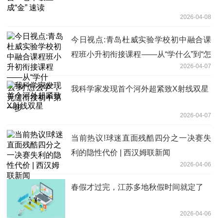
2026-04-08
今日视点:青岛杜威实验学校初中融合课
程班小升初衔接课程——从“学什么”到“怎
2026-04-07
么学”，无缝衔接初中第一步
我科学家发现首个河外超紧致X射线双星
2026-04-07
当前热议!球迷直面残酷四分之一决赛失
利的隐性代价 | 西汉姆联新闻
2026-04-06
春假才过完，江苏多地秋假时间就定了
2026-04-06