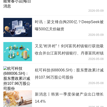
2026-05-09
时讯：梁文锋自掏200亿？DeepSeek被
曝500亿天价融资
2026-05-09
又见“村并村”！剑河富民村镇银行获批吸
收合并台江富民村镇银行、丹寨富民村镇
2026-05-08
银行
杭可科技(688006.SH)：股东曹政累计减
持107.96万股公司股份
2026-05-08
新消息丨韩第一季度保健产业出口增长
14.4%