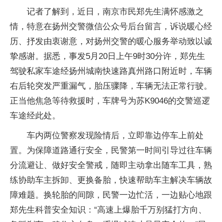
记者了解到，近日，南京市民郑先生满怀感激之
情，特意在扬州交警微信公众号后台留言，诉说暖心经
历、抒发由衷谢意，对扬州交警的暖心服务举动致以诚
挚感谢。据悉，事发5月20日上午9时30分许，郑先生
驾驶私家车途经扬州城南快速路真州路口附近时，车辆
右后轮突发严重漏气，胎压骤降，车辆无法正常行驶。
正当他焦急等待救援时，车牌号为苏K9046的交警巡逻
车途经此处。
车内两位警察发现险情后，立即靠边停车上前处
置。为保障道路通行安全，民警第一时间引导过往车辆
分流避让、做好安全警戒，随即主动拿出随车工具，熟
练协助车主拆卸、更换备胎，快速帮助车主解决车辆故
障难题。换轮胎的间隙，民警一边忙活，一边贴心地跟
郑先生科普安全知识：“高速上爆胎千万别猛打方向、