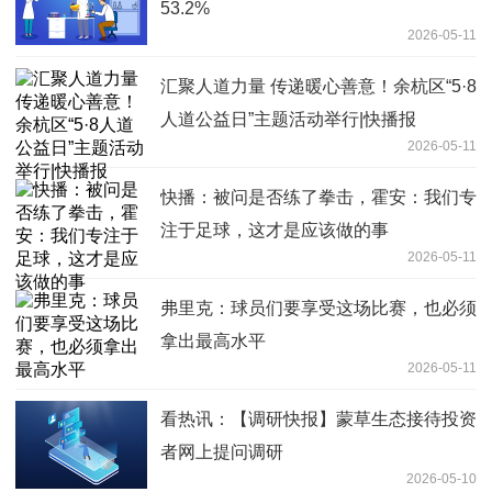
53.2%
2026-05-11
汇聚人道力量 传递暖心善意！余杭区“5·8
人道公益日”主题活动举行|快播报
2026-05-11
快播：被问是否练了拳击，霍安：我们专
注于足球，这才是应该做的事
2026-05-11
弗里克：球员们要享受这场比赛，也必须
拿出最高水平
2026-05-11
看热讯：【调研快报】蒙草生态接待投资
者网上提问调研
2026-05-10