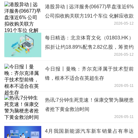
港股异动 | 远洋服务(06677)早盘涨近6%
公司拟收购关联方191个车位 化解应收款
2026-05-12
风险
每日精选：北京体育文化（01803.HK）
拟折让约18.89%配售2.82亿股，筹资约
2026-05-12
2055.68万港元
今日报丨曼晚：齐尔克泽属于技术型前
锋，根本不适合在英超生存
2026-05-11
热讯:7分钟生死竞速！保康交警为脑梗患
者抢下黄金救治时间
2026-05-11
4月我国新能源汽车新车销量占有率达