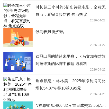
时长超三小时的6部史诗级电影，全程无
尿点，看完直接封神 焦点热议
2026-04-22
候鸟春归 微资讯
2026-04-22
欧冠出局的情绪未平息，卡马文加在对阵
阿拉维斯的比赛中被嘘|速看料
2026-04-22
焦点讯息：格林美：2025年净利润同比
增长54.87% 拟10派0.95元
2026-04-21
N福恩收盘涨66.32% 首日成交13.55亿元