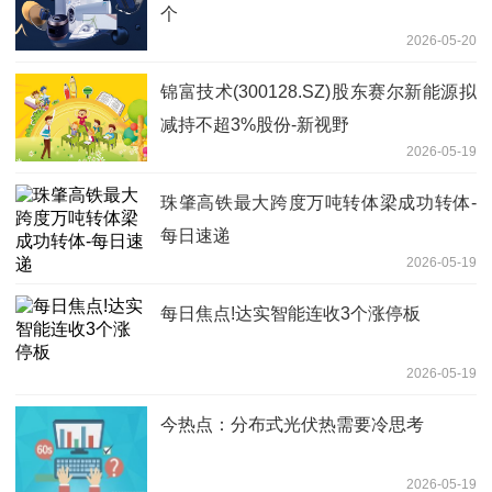
个
2026-05-20
锦富技术(300128.SZ)股东赛尔新能源拟
减持不超3%股份-新视野
2026-05-19
珠肇高铁最大跨度万吨转体梁成功转体-
每日速递
2026-05-19
每日焦点!达实智能连收3个涨停板
2026-05-19
今热点：分布式光伏热需要冷思考
2026-05-19