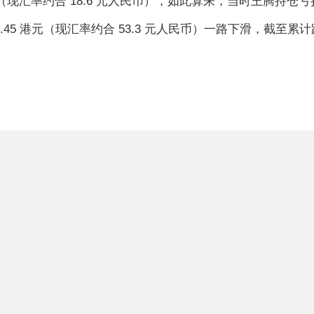
港元（现汇率约合 18.6 元人民币），如此算来，当时王腾持仓亏损
61.45 港元（现汇率约合 53.3 元人民币）一路下滑，截至累