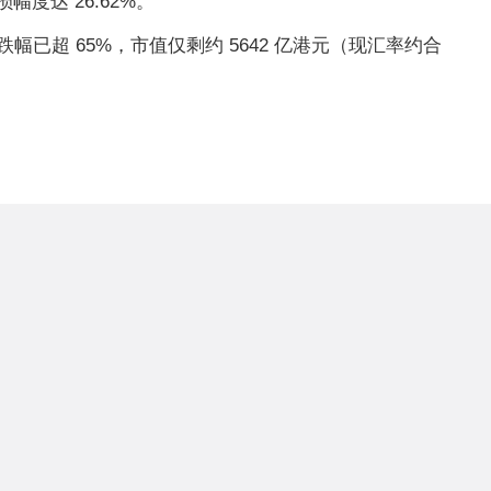
幅度达 26.62%。
计跌幅已超 65%，市值仅剩约 5642 亿港元（现汇率约合