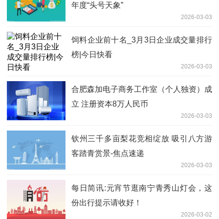
年度“头号天象”
2026-03-03
饲料企业前十名_3月3日企业成交量排行
榜|今日快看
2026-03-03
合肥森加电子商务工作室（个人独资）成
立 注册资本8万人民币
2026-03-03
钦州三千多亩梨花竞相绽放 吸引八方游
客踏青赏景-焦点速递
2026-03-03
每日简讯:元宵节逛南宁青秀山灯会，这
份出行提示请收好！
2026-03-02