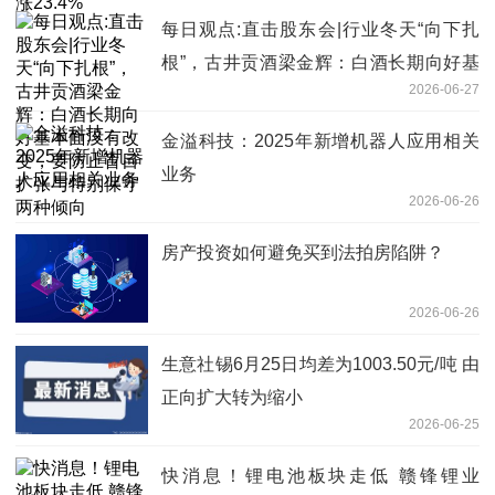
每日观点:直击股东会|行业冬天“向下扎
根”，古井贡酒梁金辉：白酒长期向好基
2026-06-27
本面没有改变，要防止盲目扩张与特别保
守两种倾向
金溢科技：2025年新增机器人应用相关
业务
2026-06-26
房产投资如何避免买到法拍房陷阱？
2026-06-26
生意社锡6月25日均差为1003.50元/吨 由
正向扩大转为缩小
2026-06-25
快消息！锂电池板块走低 赣锋锂业