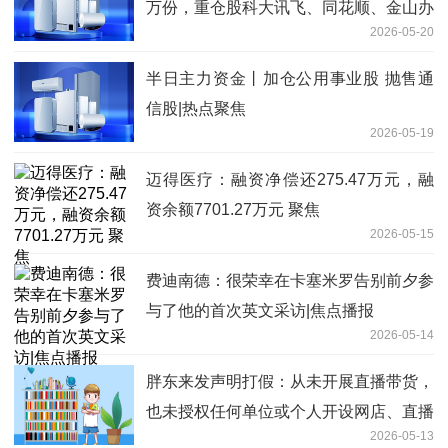
万份，重仓股科大讯飞、同花顺、金山办
2026-05-20
公
半日主力资金丨加仓公用事业股 抛售通
信股|热点聚焦
2026-05-19
迈得医疗：融资净偿还275.47万元，融
资余额7701.27万元 聚焦
2026-05-15
费迪南德：很荣幸在卡塞米罗告别前夕参
与了他的首次英文采访|焦点播报
2026-05-14
胖东来发声明打假：从未开展直播带货，
也未授权任何单位或个人开设网店、直播
2026-05-13
卖货|每日消息