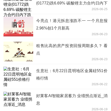
(01772)跌6.69% 碳酸锂主力合约日内下
2026-06-25
跌5.5%
今亮点！港元拆息涨跌不一 一个月息报
2.96%创1个月新高
2026-06-23
租售比高的房产投资回报周期多久？ 看
点
2026-06-23
生意社：6月22日昆明地区金属硅551价
格行情
2026-06-22
好莱客AI智能家居蓄力 业绩拐点渐近_消
息
2026-06-19