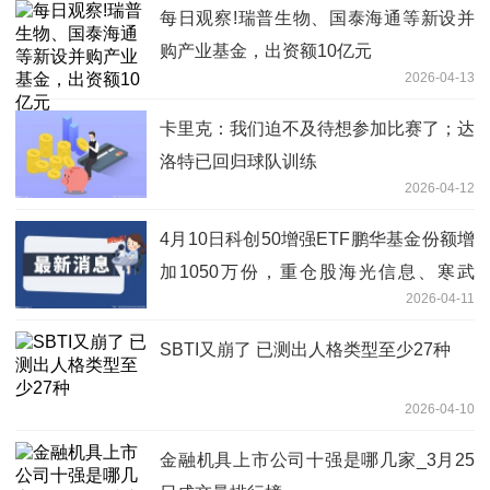
每日观察!瑞普生物、国泰海通等新设并
购产业基金，出资额10亿元
2026-04-13
卡里克：我们迫不及待想参加比赛了；达
洛特已回归球队训练
2026-04-12
4月10日科创50增强ETF鹏华基金份额增
加1050万份，重仓股海光信息、寒武
2026-04-11
纪、中芯国际|今日关注
SBTI又崩了 已测出人格类型至少27种
2026-04-10
金融机具上市公司十强是哪几家_3月25