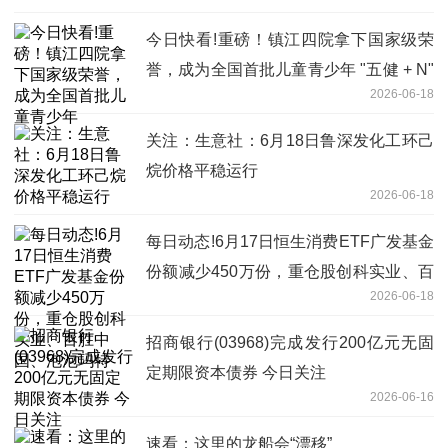
今日快看!重磅！镇江四院拿下国家级荣
誉，成为全国首批儿童青少年 "五健 + N"
2026-06-18
项目单位
关注：生意社：6月18日鲁深发化工环己
烷价格平稳运行
2026-06-18
每日动态!6月17日恒生消费ETF广发基金
份额减少450万份，重仓股创科实业、百
2026-06-18
胜中国、泡泡玛特
招商银行(03968)完成发行200亿元无固
定期限资本债券 今日关注
2026-06-16
速看：这里的龙船会“漂移”