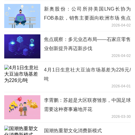
新奥股份：公司所持美国LNG长协为
FOB条款，销售主要面向欧洲市场 焦点
2026-04-02
资讯
焦点观察：多元业态布局——石家庄零售
业创新提升再迈新步伐
2026-04-02
4月1日生意社大豆油市场基差为226元/
吨
2026-04-01
李霄鹏：苏超是大区联赛雏形，中国足球
需要这种赛事遍地开花
2026-03-30
国潮热重塑文化消费新模式