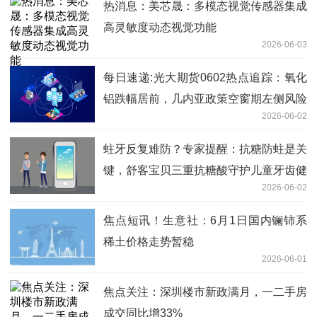
热消息：美芯晟：多模态视觉传感器集成
高灵敏度动态视觉功能
2026-06-03
每日速递:光大期货0602热点追踪：氧化
铝跌幅居前，几内亚政策空窗期左侧风险
2026-06-02
偏高
蛀牙反复难防？专家提醒：抗糖防蛀是关
键，舒客宝贝三重抗糖酸守护儿童牙齿健
2026-06-02
康-焦点短讯
焦点短讯！生意社：6月1日国内镧铈系
稀土价格走势暂稳
2026-06-01
焦点关注：深圳楼市新政满月，一二手房
成交同比增33%