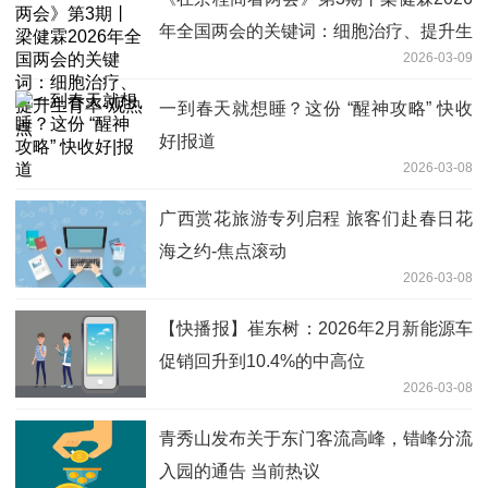
年全国两会的关键词：细胞治疗、提升生
2026-03-09
育率-观热点
一到春天就想睡？这份 “醒神攻略” 快收
好|报道
2026-03-08
广西赏花旅游专列启程 旅客们赴春日花
海之约-焦点滚动
2026-03-08
【快播报】崔东树：2026年2月新能源车
促销回升到10.4%的中高位
2026-03-08
青秀山发布关于东门客流高峰，错峰分流
入园的通告 当前热议