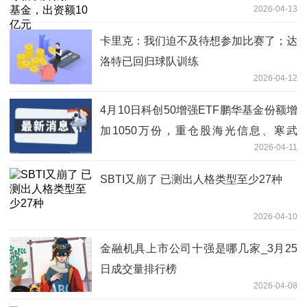
2026-04-13
卡里克：我们迫不及待想参加比赛了；达
洛特已回归球队训练
2026-04-12
4月10日科创50增强ETF鹏华基金份额增
加1050万份，重仓股海光信息、寒武
2026-04-11
纪、中芯国际|今日关注
SBTI又崩了 已测出人格类型至少27种
2026-04-10
金融机具上市公司十强是哪几家_3月25
日成交量排行榜
2026-04-08