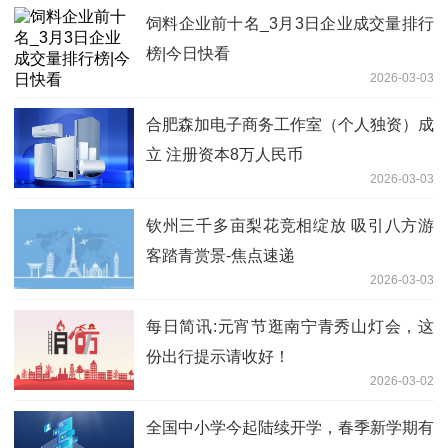
饲料企业前十名_3月3日企业成交量排行
榜|今日快看
2026-03-03
合肥森加电子商务工作室（个人独资）成
立 注册资本8万人民币
2026-03-03
钦州三千多亩梨花竞相绽放 吸引八方游
客踏青赏景-焦点速递
2026-03-03
每日简讯:元宵节逛南宁青秀山灯会，这
份出行提示请收好！
2026-03-02
全国中小学今起陆续开学，春季新学期有