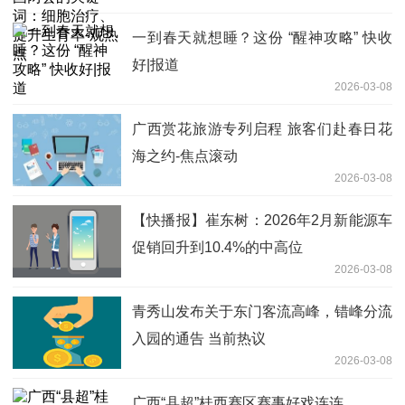
育率-观热点
一到春天就想睡？这份 “醒神攻略” 快收
好|报道
2026-03-08
广西赏花旅游专列启程 旅客们赴春日花
海之约-焦点滚动
2026-03-08
【快播报】崔东树：2026年2月新能源车
促销回升到10.4%的中高位
2026-03-08
青秀山发布关于东门客流高峰，错峰分流
入园的通告 当前热议
2026-03-08
广西“县超”桂西赛区赛事好戏连连