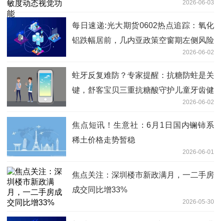
2026-06-03
每日速递:光大期货0602热点追踪：氧化
铝跌幅居前，几内亚政策空窗期左侧风险
2026-06-02
偏高
蛀牙反复难防？专家提醒：抗糖防蛀是关
键，舒客宝贝三重抗糖酸守护儿童牙齿健
2026-06-02
康-焦点短讯
焦点短讯！生意社：6月1日国内镧铈系
稀土价格走势暂稳
2026-06-01
焦点关注：深圳楼市新政满月，一二手房
成交同比增33%
2026-05-30