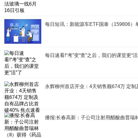
每日短讯：新能源车ETF国泰（15980
每日速看!“考”变“查”之后，我们的课堂更“活
永辉柳州首店开业：4天销售额674万 定制
播报:长春高新：子公司注射用醋酸曲普瑞林