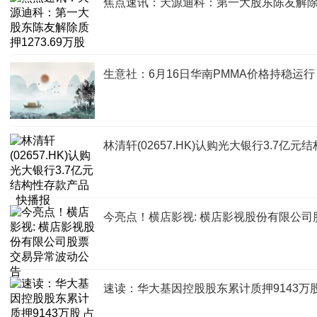
焦点速讯：天源迪科：第一大股东陈友解除质押
生意社：6月16日华南PMMA价格持稳运行
林清轩(02657.HK)认购光大银行3.7亿
今亮点！横店影视: 横店影视股份有限公
速读：华大基因控股股东累计质押9143万股 