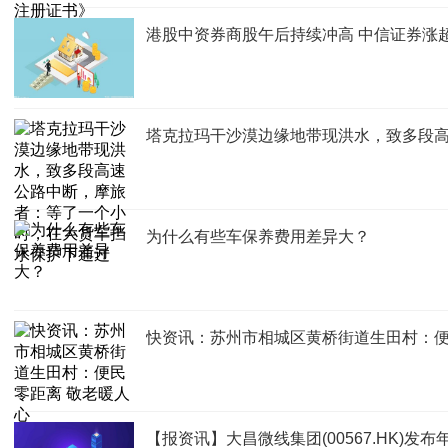
港股中资券商股午后持续冲高 中信证券涨超
塔克拉玛干沙漠边缘地带现洪水，致多段
为什么有些车保养费用差异大？
快资讯：苏州市相城区黄桥街道生田村：便
【报资讯】大昌微线集团(00567.HK)发布年