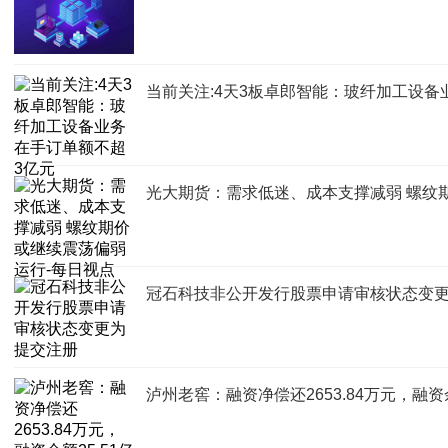
当前关注:4天3板卓郎智能：玻纤加工设备
光大期货：需求低迷、成本支撑减弱 螺纹
冠石科技非公开发行股票申请审核状态变
泸州老窖：融资净偿还2653.84万元，融资余