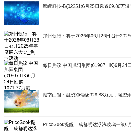
鹰瞳科技-B(02251)6月25日斥资69.86万
郑州银行：将于2026年06月26日召开20
每日热议!中国旭阳集团(01907.HK)6月2
湖南白银：融资净偿还928.88万元，融资余
PriceSeek提醒：成都明达浮法玻璃一线6