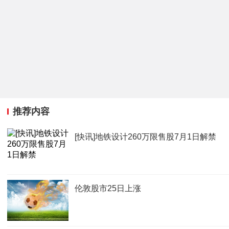
推荐内容
[快讯]地铁设计260万限售股7月1日解禁
伦敦股市25日上涨