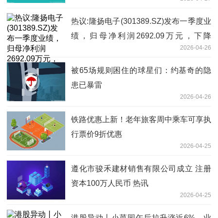
热议:隆扬电子(301389.SZ)发布一季度业
绩，归母净利润2692.09万元，下降
2026-04-26
12.24%
被65场规则困住的球星们：约基奇的隐
患已暴雷
2026-04-26
铁路优惠上新！老年旅客周中乘车可享执
行票价9折优惠
2026-04-25
遵化市骏禾建材销售有限公司成立 注册
资本100万人民币 热讯
2026-04-25
港股异动丨小菜园午后拉升涨近6%，业