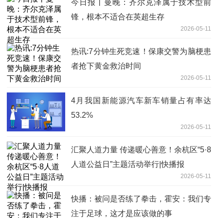
今日报丨曼晚：齐尔克泽属于技术型前
锋，根本不适合在英超生存
2026-05-11
热讯:7分钟生死竞速！保康交警为脑梗患
者抢下黄金救治时间
2026-05-11
4月我国新能源汽车新车销量占有率达
53.2%
2026-05-11
汇聚人道力量 传递暖心善意！余杭区“5·8
人道公益日”主题活动举行|快播报
2026-05-11
快播：被问是否练了拳击，霍安：我们专
注于足球，这才是应该做的事