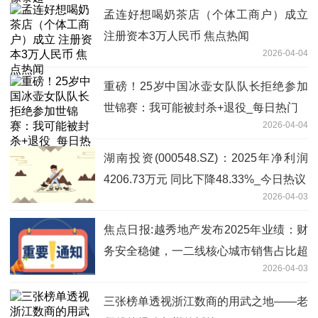
孟连好想喝奶茶店（个体工商户）成立
注册资本3万人民币 焦点热闻
2026-04-04
重磅！25岁中国冰壶女队队长拒绝参加
世锦赛：我可能被封杀+退役_每日热门
2026-04-04
湖南投资(000548.SZ)：2025年净利润
4206.73万元 同比下降48.33%_今日热议
2026-04-03
焦点日报:越秀地产发布2025年业绩：财
务安全稳健，一二线核心城市销售占比超
2026-04-03
85%
三张榜单透视浙江数商的用武之地——老