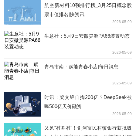
航空新材料10强排行榜_3月25日概念股
票市值排名|快资讯
2026-05-09
生意社：5月9日安徽昊源PA66装置动态
2026-05-09
青岛市南：赋能青春小店|每日消息
2026-05-09
时讯：梁文锋自掏200亿？DeepSeek被
曝500亿天价融资
2026-05-09
又见“村并村”！剑河富民村镇银行获批吸