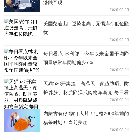
涨跌互现
2026-05-15
美国柴油出口逆势走高，无惧库存低位隐
忧
2026-05-15
每日看点!水利部：今年以来全国平均降
雨量较常年同期偏少7%
2026-05-14
天猫520开卖撞上高温天：颜值防晒、防
护养肤、材质降温成购物车新宠 每日看
2026-05-14
点
内蒙古有好“物” | 大片！定格2000年前的
猎杀时刻！ 当前关注
2026-05-14