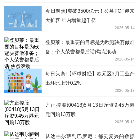
今日聚焦!突破3500亿元！公募FOF迎来
大扩容 年内增量超千亿
2026-05-14
登贝莱：最重要的目标是为欧冠决赛做准
备；个人荣誉都是后话|焦点滚动
2026-05-14
每日头条!【环球财经】欧元区3月工业产
出环比上升0.2%
2026-05-13
方正控股(00418)5月13日斥资9.45万港
元回购13万股
2026-05-13
从达韦尔萨到巴罗尼：都灵复兴的数据