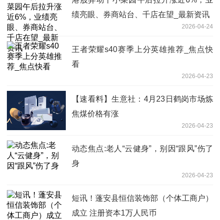
绩亮眼、券商站台、千店在望_最新资讯
2026-04-24
王者荣耀s40赛季上分英雄推荐_焦点快
看
2026-04-23
【速看料】生意社：4月23日鹤岗市场炼
焦煤价格有涨
2026-04-23
动态焦点:老人“云健身”，别因“跟风”伤了
身
2026-04-23
短讯！蓬安县恒信装饰部（个体工商户）
成立 注册资本1万人民币