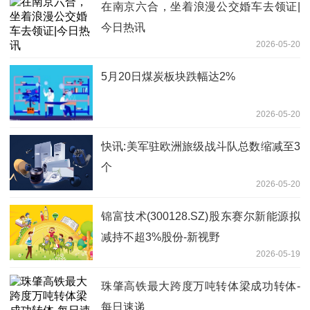
在南京六合，坐着浪漫公交婚车去领证|
今日热讯
2026-05-20
5月20日煤炭板块跌幅达2%
2026-05-20
快讯:美军驻欧洲旅级战斗队总数缩减至3
个
2026-05-20
锦富技术(300128.SZ)股东赛尔新能源拟
减持不超3%股份-新视野
2026-05-19
珠肇高铁最大跨度万吨转体梁成功转体-
每日速递