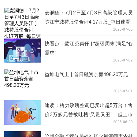
麦澜德：7月2日至7月3日高级管理人员
陈江宁减持股份合计4.17万股_每日速看
2026-07-06
快看点丨鹭江茶桌仔 | “超级周末”满足“心
需求”
2026-07-02
益坤电气上市首日融资余额498.20万元
2026-07-01
速读：格力玫瑰空调已卖出超5万台！售
价3万多元曾被吐槽“又贵又丑”，但上市
2026-06-30
就卖断货，格力电器CMO朱磊：已迭代
至第三代
沧州金融监管分局核准张永利河间市农村