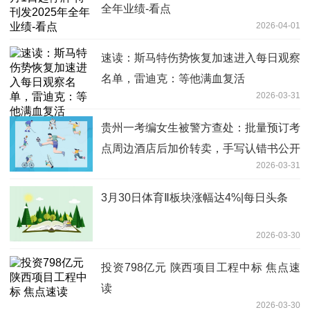
全年业绩-看点
2026-04-01
速读：斯马特伤势恢复加速进入每日观察
名单，雷迪克：等他满血复活
2026-03-31
贵州一考编女生被警方查处：批量预订考
点周边酒店后加价转卖，手写认错书公开
2026-03-31
每日快看
3月30日体育Ⅱ板块涨幅达4%|每日头条
2026-03-30
投资798亿元 陕西项目工程中标 焦点速
读
2026-03-30