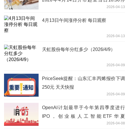
2026-04-13
牌，自2026年4月14日10:30复牌 停牌期
间赎回业务照常办理
4月13日午间涨停分析 每日观察
2026-04-13
天虹股份每年分红多少（2026/4/9）
2026-04-09
PriceSeek提醒：山东汇丰丙烯报价下调
250元 天天快报
2026-04-09
OpenAI计划最早于今年第四季度进行
IPO，创业板人工智能ETF华夏
2026-04-08
（159381）涨5.48% 当前资讯