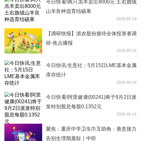
今日快看!两只羔羊卖出8000元 土右旗绒
山羊良种选育结硕果
2026-05-19
【调研快报】浙农股份接待全体投资者调
研-焦点播报
2026-05-18
今日快讯:生意社：5月15日LME基本金属
库存统计
2026-05-18
今日快看!阿里健康(00241)将于9月2日派
发特别股息每股0.1352元
2026-05-14
聚焦：重庆中学卫生巾互助角：善意接力
告别生理期羞耻丨中听