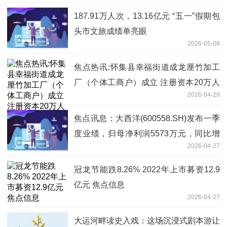
187.91万人次，13.16亿元 “五一”假期包
头市文旅成绩单亮眼
2026-05-08
焦点热讯:怀集县幸福街道成龙厘竹加工
厂（个体工商户）成立 注册资本20万人
2026-04-29
民币
焦点讯息：大西洋(600558.SH)发布一季
度业绩，归母净利润5573万元，同比增
2026-04-27
长36.04%
冠龙节能跌8.26% 2022年上市募资12.9
亿元 焦点信息
2026-04-27
大运河畔读史入戏：这场沉浸式剧本游让