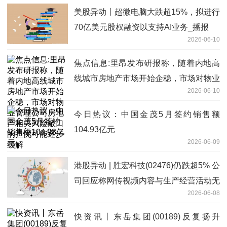
美股异动丨超微电脑大跌超15%，拟进行
70亿美元股权融资以支持AI业务_播报
2026-06-10
焦点信息:里昂发布研报称，随着内地高
线城市房地产市场开始企稳，市场对物业
2026-06-10
管理公司房地产相关风险敞口的担忧可能
逐步缓解
今日热议：中国金茂5月签约销售额
104.93亿元
2026-06-09
港股异动 | 胜宏科技(02476)仍跌超5% 公
司回应称网传视频内容与生产经营活动无
2026-06-08
关
快资讯丨东岳集团(00189)反复扬升