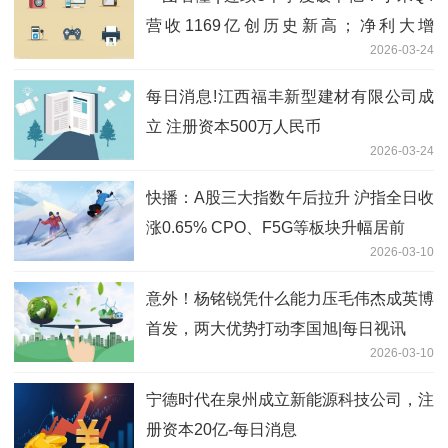
营收1169亿创历史新高；净利大增
2026-03-24
43.8%至63亿元 即时
每日消息!江西福丰新型建材有限公司成
立 注册资本500万人民币
2026-03-24
快播：A股三大指数午后拉升 沪指全日收
涨0.65% CPO、F5G等板块升幅居前
2026-03-10
意外！杨铭锐凭什么能力压毛伟杰成英博
首发，两大优势打动李国旭|每日视讯
2026-03-10
宁德时代在泉州成立新能源科技公司，注
册资本20亿-每日消息