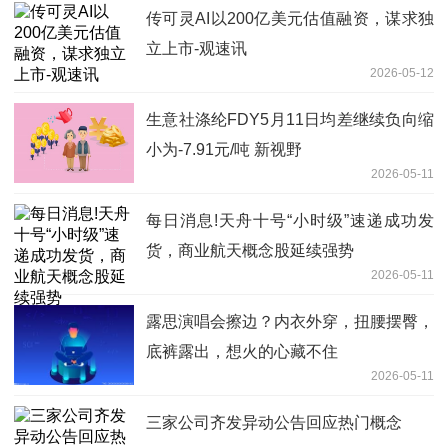
传可灵AI以200亿美元估值融资，谋求独
立上市-观速讯
2026-05-12
生意社涤纶FDY5月11日均差继续负向缩
小为-7.91元/吨 新视野
2026-05-11
每日消息!天舟十号“小时级”速递成功发
货，商业航天概念股延续强势
2026-05-11
露思演唱会擦边？内衣外穿，扭腰摆臀，
底裤露出，想火的心藏不住
2026-05-11
三家公司齐发异动公告回应热门概念