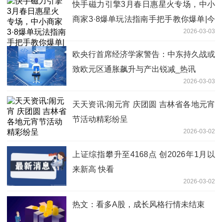
快手磁力引擎3月春日惠星火专场，中小
商家3·8爆单玩法指南手把手教你爆单|今
2026-03-03
日报
欧央行首席经济学家警告：中东持久战或
致欧元区通胀飙升与产出锐减_热讯
2026-03-03
天天资讯:闹元宵 庆团圆 吉林省各地元宵
节活动精彩纷呈
2026-03-02
上证综指攀升至4168点 创2026年1月以
来新高 快看
2026-03-02
热文：看多A股，成长风格行情未结束