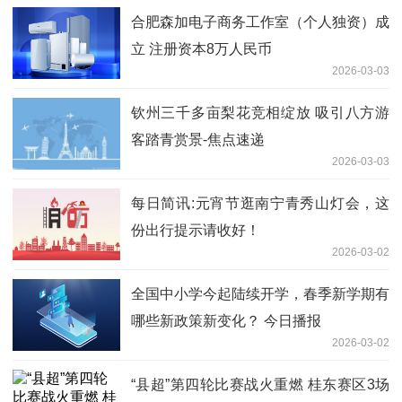
合肥森加电子商务工作室（个人独资）成
立 注册资本8万人民币
2026-03-03
钦州三千多亩梨花竞相绽放 吸引八方游
客踏青赏景-焦点速递
2026-03-03
每日简讯:元宵节逛南宁青秀山灯会，这
份出行提示请收好！
2026-03-02
全国中小学今起陆续开学，春季新学期有
哪些新政策新变化？ 今日播报
2026-03-02
“县超”第四轮比赛战火重燃 桂东赛区3场