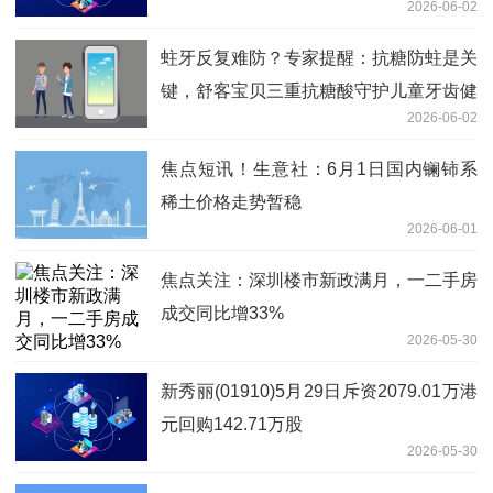
2026-06-02
偏高
蛀牙反复难防？专家提醒：抗糖防蛀是关
键，舒客宝贝三重抗糖酸守护儿童牙齿健
2026-06-02
康-焦点短讯
焦点短讯！生意社：6月1日国内镧铈系
稀土价格走势暂稳
2026-06-01
焦点关注：深圳楼市新政满月，一二手房
成交同比增33%
2026-05-30
新秀丽(01910)5月29日斥资2079.01万港
元回购142.71万股
2026-05-30