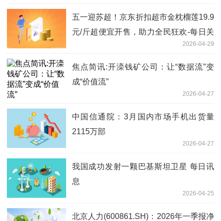
五一迎苏超！京东折扣超市金枕榴莲19.9
元/斤超便宜开售，助力全民狂欢-每日关
2026-04-29
注
焦点简讯:开滦钱矿公司：让“数据流”变
成“价值流”
2026-04-27
中国信通院：3月国内市场手机出货量
2115万部
2026-04-27
我国成功发射一颗巴基斯坦卫星 每日讯
息
2026-04-25
北京人力(600861.SH)：2026年一季报净