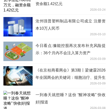
资余额1.42亿元
2026-03-24
沧州强普塑料制品有限公司成立 注册资
本10万人民币
2026-03-10
今日看点:豫能控股再次发布补充风险提
示：36个月内不会注入算力资产
2026-03-09
《在京桂商看两会》第3期丨梁健霖2026
年全国两会的关键词：细胞治疗、提升生
2026-03-09
育率-观热点
一到春天就想睡？这份 “醒神攻略” 快收
好|报道
2026-03-08