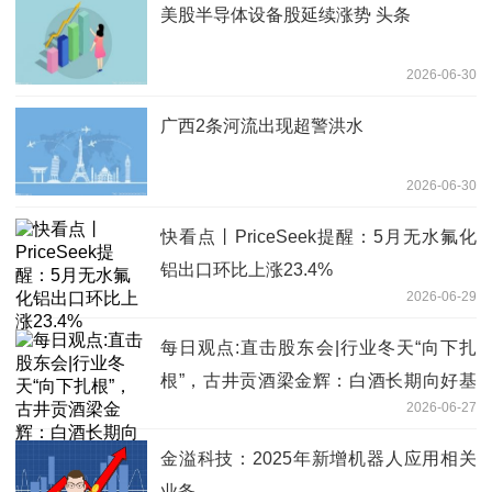
美股半导体设备股延续涨势 头条
2026-06-30
广西2条河流出现超警洪水
2026-06-30
快看点丨PriceSeek提醒：5月无水氟化
铝出口环比上涨23.4%
2026-06-29
每日观点:直击股东会|行业冬天“向下扎
根”，古井贡酒梁金辉：白酒长期向好基
2026-06-27
本面没有改变，要防止盲目扩张与特别保
守两种倾向
金溢科技：2025年新增机器人应用相关
业务