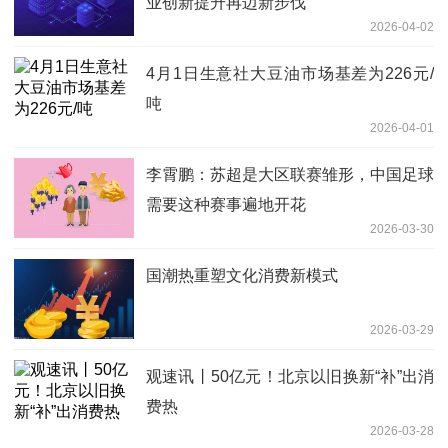
业创新提升再迈新步伐
2026-04-02
4月1日生意社大豆油市场基差为226元/
吨
2026-04-01
李霄鹏：苏超是大区联赛雏形，中国足球
需要这种赛事遍地开花
2026-03-30
国潮热重塑文化消费新模式
2026-03-29
观速讯丨50亿元！北京以旧换新“补”出消
费热
2026-03-28