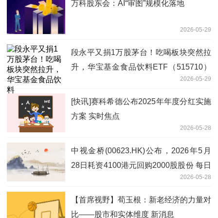
万科股东会：AI“审图”规模化落地
2026-05-29
段永平又捐1万股茅台！吃喝板块突然拉
升，华宝基金食品饮料ETF（515710）
2026-05-29
涨超1%！机构：行业底部渐明
[快讯]赛科希德公布2025年年度分红实施
方案 实时焦点
2026-05-28
中视金桥(00623.HK)公布，2026年5月
28日耗资4100港元回购2000股股份 每日
2026-05-28
短讯
【首席视野】荀玉根：新老经济的力量对
比——股市和实体维度 新消息