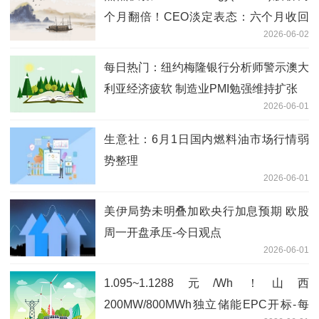
个月翻倍！CEO淡定表态：六个月收回
2026-06-02
工厂成本 暂无卖股融资计划
每日热门：纽约梅隆银行分析师警示澳大
利亚经济疲软 制造业PMI勉强维持扩张
2026-06-01
生意社：6月1日国内燃料油市场行情弱
势整理
2026-06-01
美伊局势未明叠加欧央行加息预期 欧股
周一开盘承压-今日观点
2026-06-01
1.095~1.1288元/Wh！山西
200MW/800MWh独立储能EPC开标-每