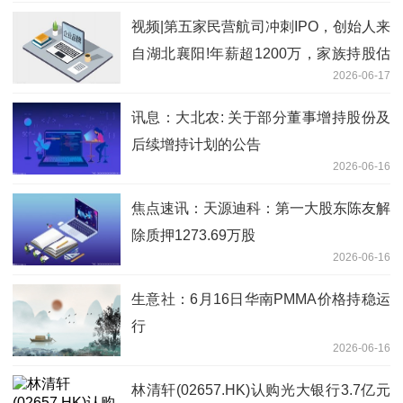
视频|第五家民营航司冲刺IPO，创始人来
自湖北襄阳!年薪超1200万，家族持股估
2026-06-17
值73亿，负债率近90%
讯息：大北农: 关于部分董事增持股份及
后续增持计划的公告
2026-06-16
焦点速讯：天源迪科：第一大股东陈友解
除质押1273.69万股
2026-06-16
生意社：6月16日华南PMMA价格持稳运
行
2026-06-16
林清轩(02657.HK)认购光大银行3.7亿元