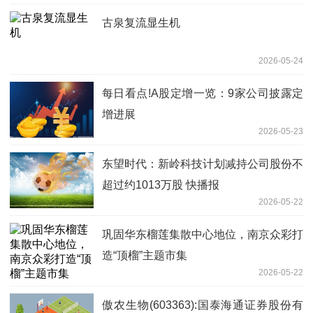
古泉复流显生机
2026-05-24
每日看点!A股定增一览：9家公司披露定
增进展
2026-05-23
东望时代：新岭科技计划减持公司股份不
超过约1013万股 快播报
2026-05-22
巩固华东榴莲集散中心地位，南京众彩打
造“顶榴”主题市集
2026-05-22
傲农生物(603363):国泰海通证券股份有