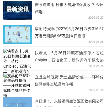
麦收遇降雨 种粮大省如何保夏收？ 今日
精选
2026-05-27
康耐特光学(02276)5月26日斥资316.67
万港元回购6.96万股|今日播报
2026-05-26
快看点丨5月26日和顺石油涨停：芯粒
Chiplet，石油化工，新能源汽车概念热
2026-05-26
股
立足全球视野 聚焦品牌价值——环球传
媒网赋能全域品牌传播
2026-05-26
今日讯！广东炘远再生资源回收有限公司