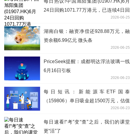
每日热议!中国旭阳集团(01907.HK)6月
24日回购1071.77万港元，已连续4日回
2026-06-25
购
湖南白银：融资净偿还928.88万元，融
资余额6.99亿元 微头条
2026-06-25
PriceSeek提醒：成都明达浮法玻璃一线
6月16日引板
2026-06-23
每日短讯：新能源车ETF国泰
（159806）单日吸金超1500万元，估值
2026-06-23
处于合理区间，新能源赛道配置价值显现
每日速看!“考”变“查”之后，我们的课堂
更“活”了