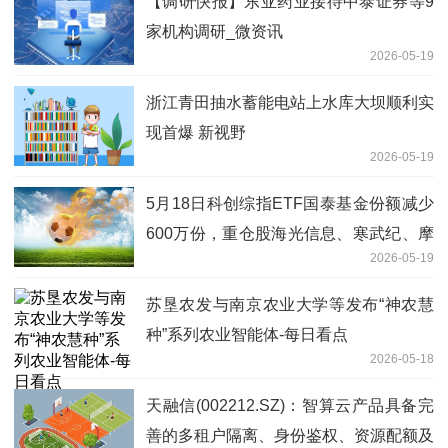
【调研快报】东亚药业接待中泰证券等9
家机构调研_微资讯
2026-05-19
浙江青田抽水蓄能电站上水库大坝顺利实
现首爆 新视野
2026-05-19
5月18日科创综指ETF国泰基金份额减少
600万份，重仓股海光信息、寒武纪、摩
2026-05-19
尔线程-速看
苏垦农发与南京农业大学等发布“神农慧
种”系列农业智能体-每日看点
2026-05-18
天融信(002212.SZ)：智算云产品具备完
善的多租户隔离、身份鉴权、资源配额及