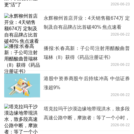
2026-06-23
永辉柳州首店开业：4天销售额674万 定
制及自有品牌占比首破40% 焦点速看
2026-06-22
播报:长春高新：子公司注射用醋酸曲普
瑞林（II）获得《药品注册证书》
2026-06-22
港股中资券商股午后持续冲高 中信证券
涨超9%
2026-06-22
塔克拉玛干沙漠边缘地带现洪水，致多段
高速公路中断，摩旅者：等了一个小时，
2026-06-22
在大货车挡水保护下通过