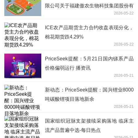
限公司关于福建傲农生物科技集团股份有
2026-05-22
限公司部分限售股上市流通的核查意见|
焦点报道
ICE农产品期货主力合约收盘表现分化，
棉花期货跌4.29%
2026-05-22
PriceSeek提醒：5月21日国内锑系产品
价格偏弱运行 播资讯
2026-05-21
新动态：PriceSeek提醒：国兴锂业8000
吨碳酸锂项目落地新余
2026-05-21
国家组织冠脉支架接续采购落地 临床主
流产品普遍中选-每日热点
2026-05-21