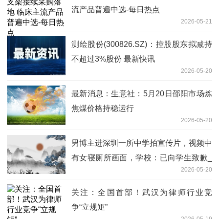
流产品普遍中选-每日热点
2026-05-21
测绘股份(300826.SZ)：控股股东拟减持
不超过3%股份 最新快讯
2026-05-20
最新消息：生意社：5月20日邵阳市场炼
焦煤价格持稳运行
2026-05-20
男博主进深圳一所中学拍宣传片，视频中
有女寝厕所画面，学校：已向学生致歉_
2026-05-20
动态
关注：全国首部！武汉为律师行业竞
争“立规矩”
2026-05-19