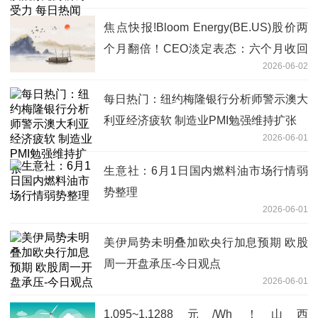
焦点快报!Bloom Energy(BE.US)股价两
个月翻倍！CEO淡定表态：六个月收回
2026-06-02
工厂成本 暂无卖股融资计划
每日热门：纽约梅隆银行分析师警示澳大
利亚经济疲软 制造业PMI勉强维持扩张
2026-06-01
生意社：6月1日国内燃料油市场行情弱
势整理
2026-06-01
美伊局势未明叠加欧央行加息预期 欧股
周一开盘承压-今日观点
2026-06-01
1.095~1.1288元/Wh！山西