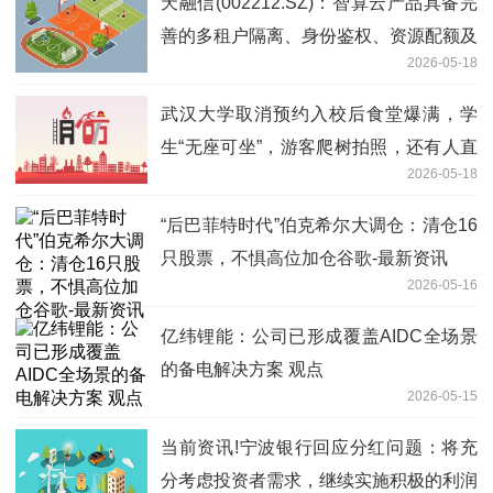
天融信(002212.SZ)：智算云产品具备完
善的多租户隔离、身份鉴权、资源配额及
2026-05-18
运营统计能力 今日热闻
武汉大学取消预约入校后食堂爆满，学
生“无座可坐”，游客爬树拍照，还有人直
2026-05-18
播学生上体育课？校方回应：将劝阻，学
生可建言反馈
“后巴菲特时代”伯克希尔大调仓：清仓16
只股票，不惧高位加仓谷歌-最新资讯
2026-05-16
亿纬锂能：公司已形成覆盖AIDC全场景
的备电解决方案 观点
2026-05-15
当前资讯!宁波银行回应分红问题：将充
分考虑投资者需求，继续实施积极的利润