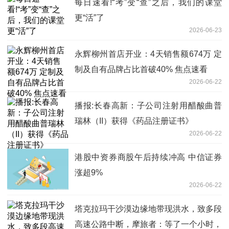
每日速看!“考”变“查”之后，我们的课堂
更“活”了
2026-06-23
永辉柳州首店开业：4天销售额674万 定
制及自有品牌占比首破40% 焦点速看
2026-06-22
播报:长春高新：子公司注射用醋酸曲普
瑞林（II）获得《药品注册证书》
2026-06-22
港股中资券商股午后持续冲高 中信证券
涨超9%
2026-06-22
塔克拉玛干沙漠边缘地带现洪水，致多段
高速公路中断，摩旅者：等了一个小时，