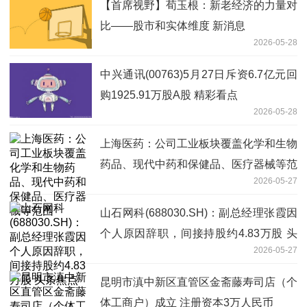
【首席视野】荀玉根：新老经济的力量对
比——股市和实体维度 新消息
2026-05-28
中兴通讯(00763)5月27日斥资6.7亿元回
购1925.91万股A股 精彩看点
2026-05-28
上海医药：公司工业板块覆盖化学和生物
药品、现代中药和保健品、医疗器械等范
2026-05-27
围
山石网科(688030.SH)：副总经理张霞因
个人原因辞职，间接持股约4.83万股 头
2026-05-27
条焦点
昆明市滇中新区直管区金斋藤寿司店（个
体工商户）成立 注册资本3万人民币