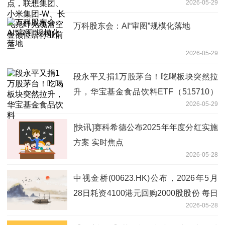
2026-05-29
纤光缆沽空金额位居行业前三
万科股东会：AI“审图”规模化落地
2026-05-29
段永平又捐1万股茅台！吃喝板块突然拉
升，华宝基金食品饮料ETF（515710）
2026-05-29
涨超1%！机构：行业底部渐明
[快讯]赛科希德公布2025年年度分红实施
方案 实时焦点
2026-05-28
中视金桥(00623.HK)公布，2026年5月
28日耗资4100港元回购2000股股份 每日
2026-05-28
短讯