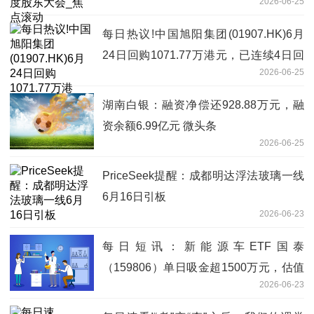
2026-06-25
每日热议!中国旭阳集团(01907.HK)6月
24日回购1071.77万港元，已连续4日回
2026-06-25
购
湖南白银：融资净偿还928.88万元，融
资余额6.99亿元 微头条
2026-06-25
PriceSeek提醒：成都明达浮法玻璃一线
6月16日引板
2026-06-23
每日短讯：新能源车ETF国泰
（159806）单日吸金超1500万元，估值
2026-06-23
处于合理区间，新能源赛道配置价值显现