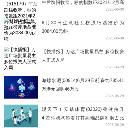
午后跌幅收窄，标的指数距2021年2月高
2026-06-30
点已跌去六成
6月30日生意社瓦楞原纸基准价为
3084.00元/吨
2026-06-30
【快播报】万达广场批量易主 多位投资
人正式入局
2026-06-29
海螺水泥(00914)6月29日耗资约785.41
万港元回购46万股
2026-06-29
观天下！安踏体育(02020)稳健拉升
4.22% 机构称看好其高端品牌利润占比
2026-06-29
持续提升