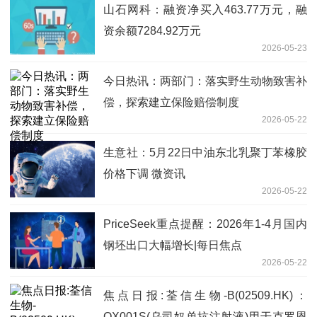
山石网科：融资净买入463.77万元，融
资余额7284.92万元
2026-05-23
今日热讯：两部门：落实野生动物致害补
偿，探索建立保险赔偿制度
2026-05-22
生意社：5月22日中油东北乳聚丁苯橡胶
价格下调 微资讯
2026-05-22
PriceSeek重点提醒：2026年1-4月国内
钢坯出口大幅增长|每日焦点
2026-05-22
焦点日报:荃信生物-B(02509.HK)：
QX001S(乌司奴单抗注射液)用于克罗恩