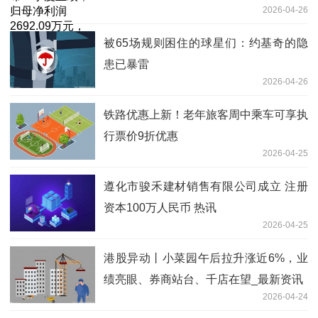
2026-04-26
12.24%
被65场规则困住的球星们：约基奇的隐
患已暴雷
2026-04-26
铁路优惠上新！老年旅客周中乘车可享执
行票价9折优惠
2026-04-25
遵化市骏禾建材销售有限公司成立 注册
资本100万人民币 热讯
2026-04-25
港股异动丨小菜园午后拉升涨近6%，业
绩亮眼、券商站台、千店在望_最新资讯
2026-04-24